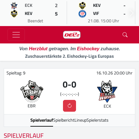
2
-
ECK
KEV
5
-
KEV
VIF
Beendet
21.08. 15:00 Uhr
Von
Herzblut
getragen. Im
Eishockey
zuhause.
Zuschauerstärkste 2. Eishockey-Liga Europas
Spieltag: 9
16.10.26 20:00 Uhr
0
-
0
(-:-;-:-;-:-)
EBR
ECK
Spielverlauf
Spielbericht
Lineup
Spielerstats
SPIELVERLAUF