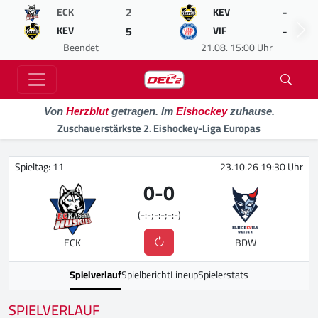
2
-
ECK
KEV
5
-
KEV
VIF
Beendet
21.08. 15:00 Uhr
Von
Herzblut
getragen. Im
Eishockey
zuhause.
Zuschauerstärkste 2. Eishockey-Liga Europas
Spieltag: 11
23.10.26 19:30 Uhr
0
-
0
(-:-;-:-;-:-)
ECK
BDW
Spielverlauf
Spielbericht
Lineup
Spielerstats
SPIELVERLAUF