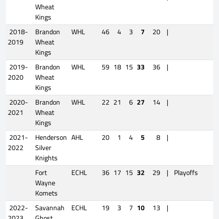
Wheat
Kings
2018-
Brandon
WHL
46
4
3
7
20
|
2019
Wheat
Kings
2019-
Brandon
WHL
59
18
15
33
36
|
2020
Wheat
Kings
2020-
Brandon
WHL
22
21
6
27
14
|
2021
Wheat
Kings
2021-
Henderson
AHL
20
1
4
5
8
|
2022
Silver
Knights
Fort
ECHL
36
17
15
32
29
|
Playoffs
7
Wayne
Komets
2022-
Savannah
ECHL
19
3
7
10
13
|
2023
Ghost