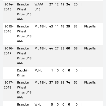
2014-
Brandon
WAAA
27
12
12
24
20
|
2015
Wheat
U15
Kings U15
AAA
2015-
Brandon
MU18HL
43
11
18
29
32
|
Playoffs
3
2016
Wheat
Kings U18
AAA
2016-
Brandon
MU18HL
44
27
33
60
58
|
Playoffs
7
2017
Wheat
Kings U18
AAA
Dauphin
MJHL
1
0
0
0
0
|
Kings
2017-
Brandon
MU18HL
37
36
38
74
52
|
Playoffs
9
2018
Wheat
Kings U18
AAA
Brandon
WHL
5
0
0
0
0
|