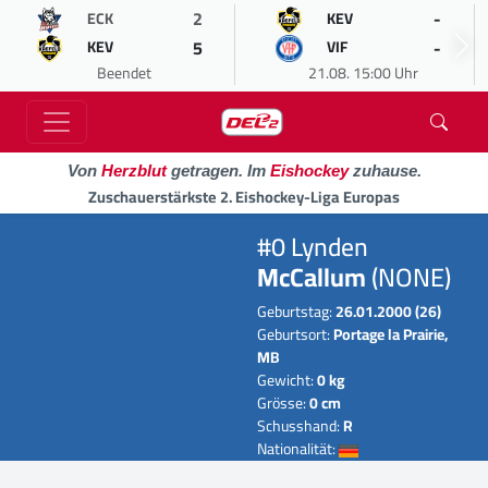
2
-
ECK
KEV
5
-
KEV
VIF
Beendet
21.08. 15:00 Uhr
Von
Herzblut
getragen. Im
Eishockey
zuhause.
Zuschauerstärkste 2. Eishockey-Liga Europas
#0 Lynden
McCallum
(NONE)
Geburtstag:
26.01.2000 (26)
Geburtsort:
Portage la Prairie,
MB
Gewicht:
0 kg
Grösse:
0 cm
Schusshand:
R
Nationalität: