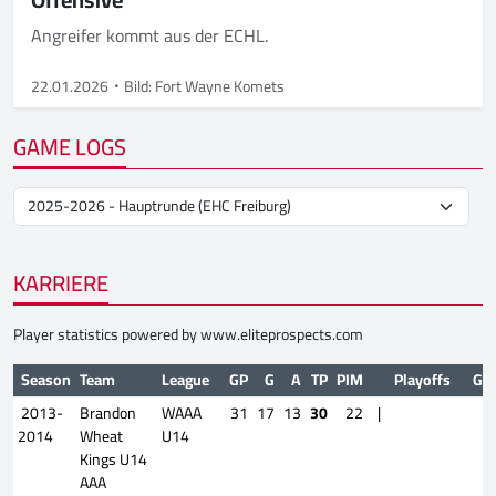
Angreifer kommt aus der ECHL.
22.01.2026
Bild: Fort Wayne Komets
GAME LOGS
KARRIERE
Player statistics powered by
www.eliteprospects.com
Season
Team
League
GP
G
A
TP
PIM
Playoffs
GP
2013-
Brandon
WAAA
31
17
13
30
22
|
2014
Wheat
U14
Kings U14
AAA