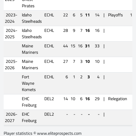
Pirates
2023-
Idaho
ECHL
22
6
5
11
14
|
Playoffs
10
2024
Steelheads
2024-
Idaho
ECHL
28
9
7
16
16
|
2025
Steelheads
Maine
ECHL
44
15
16
31
33
|
Mariners
2025-
Maine
ECHL
27
7
3
10
10
|
2026
Mariners
Fort
ECHL
6
1
2
3
4
|
Wayne
Komets
EHC
DEL2
14
10
6
16
29
|
Relegation
3
Freiburg
2026-
EHC
DEL2
-
-
-
-
-
|
2027
Freiburg
Player statistics ©
www.eliteprospects.com