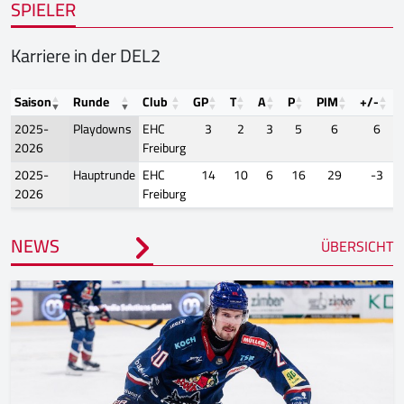
SPIELER
Karriere in der DEL2
Saison
Runde
Club
GP
T
A
P
PIM
+/-
2025-
Playdowns
EHC
3
2
3
5
6
6
2026
Freiburg
2025-
Hauptrunde
EHC
14
10
6
16
29
-3
2026
Freiburg
NEWS
ÜBERSICHT