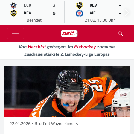
2
-
ECK
KEV
5
-
KEV
VIF
Beendet
21.08. 15:00 Uhr
Von
Herzblut
getragen. Im
Eishockey
zuhause.
Zuschauerstärkste 2. Eishockey-Liga Europas
22.01.2026
Bild: Fort Wayne Komets