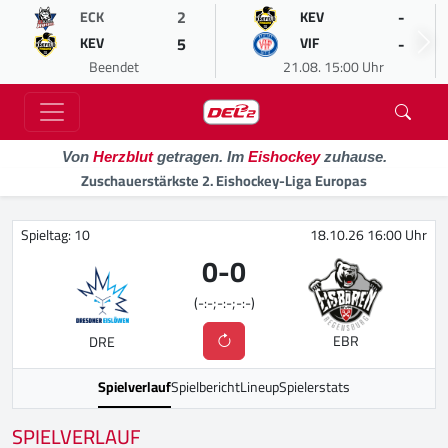
2
-
ECK
KEV
5
-
KEV
VIF
Beendet
21.08. 15:00 Uhr
Von
Herzblut
getragen. Im
Eishockey
zuhause.
Zuschauerstärkste 2. Eishockey-Liga Europas
Spieltag: 10
18.10.26 16:00 Uhr
0
-
0
(-:-;-:-;-:-)
EBR
DRE
Spielverlauf
Spielbericht
Lineup
Spielerstats
SPIELVERLAUF