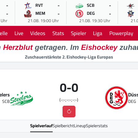
-
-
-
RVT
SCB
-
-
-
MEM
DEG
 Uhr
21.08. 19:00 Uhr
21.08. 19:30 Uhr
21.
elle
Live
Videos
Stats
Spieler
Liga
Powerplay
n
Herzblut
getragen. Im
Eishockey
zuha
Zuschauerstärkste 2. Eishockey-Liga Europas
0
-
0
elers
Düss
(-:-;-:-;-:-)
SCB
DEG
Spielverlauf
Spielbericht
Lineup
Spielerstats