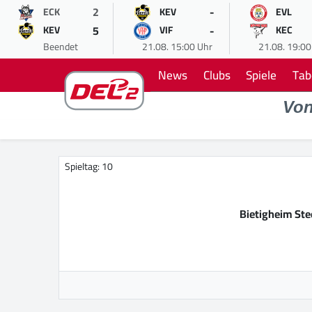
2
-
ECK
KEV
EVL
5
-
KEV
VIF
KEC
Beendet
21.08. 15:00 Uhr
21.08. 19:00
News
Clubs
Spiele
Tab
Vo
Spieltag: 10
Bietigheim Ste