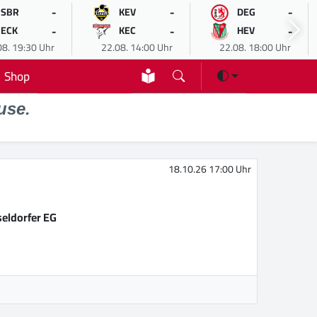
-
-
-
SBR
KEV
DEG
-
-
-
ECK
KEC
HEV
08. 19:30 Uhr
22.08. 14:00 Uhr
22.08. 18:00 Uhr
Shop
use.
18.10.26 17:00 Uhr
eldorfer EG