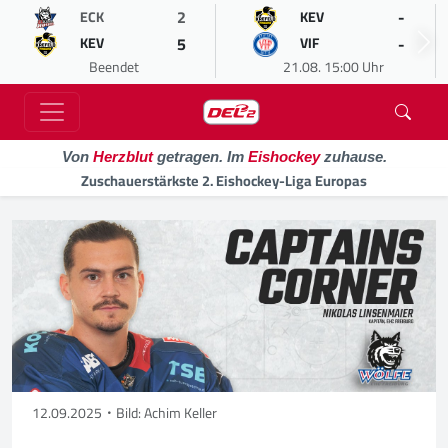
2
-
ECK
KEV
5
-
KEV
VIF
Beendet
21.08. 15:00 Uhr
Von
Herzblut
getragen. Im
Eishockey
zuhause.
Zuschauerstärkste 2. Eishockey-Liga Europas
12.09.2025
Bild: Achim Keller