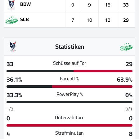
BDW
9
9
15
33
SCB
7
10
12
29
Statistiken
33
29
Schüsse auf Tor
36.1%
63.9%
Faceoff %
33.3%
0%
PowerPlay %
1/3
0/1
0
0
Unterzahltore
4
8
Strafminuten