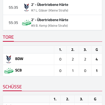
2' -
Übertriebene Härte
55:35
#7 L. Gläser
(Kleine Strafe)
2' -
Übertriebene Härte
55:35
#9 B. Kemp
(Kleine Strafe)
TORE
1.
2.
3.
G
BDW
0
2
2
4
SCB
0
1
0
1
SCHÜSSE
1.
2.
3.
G