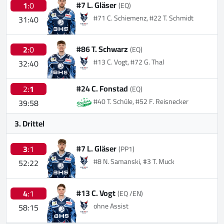
#7 L. Gläser
1
:0
(EQ)
#71 C. Schiemenz, #22 T. Schmidt
31:40
#86 T. Schwarz
2
:0
(EQ)
#13 C. Vogt, #72 G. Thal
32:40
#24 C. Fonstad
2:
1
(EQ)
#40 T. Schüle, #52 F. Reisnecker
39:58
3. Drittel
#7 L. Gläser
3
:1
(PP1)
#8 N. Samanski, #3 T. Muck
52:22
#13 C. Vogt
4
:1
(EQ /EN)
ohne Assist
58:15