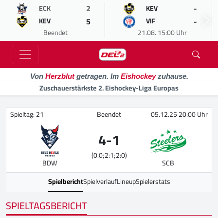
2
-
ECK
KEV
5
-
KEV
VIF
Beendet
21.08. 15:00 Uhr
Von
Herzblut
getragen. Im
Eishockey
zuhause.
Zuschauerstärkste 2. Eishockey-Liga Europas
Spieltag: 21
Beendet
05.12.25 20:00 Uhr
4
-
1
(0:0;2:1;2:0)
BDW
SCB
Spielbericht
Spielverlauf
Lineup
Spielerstats
SPIELTAGSBERICHT