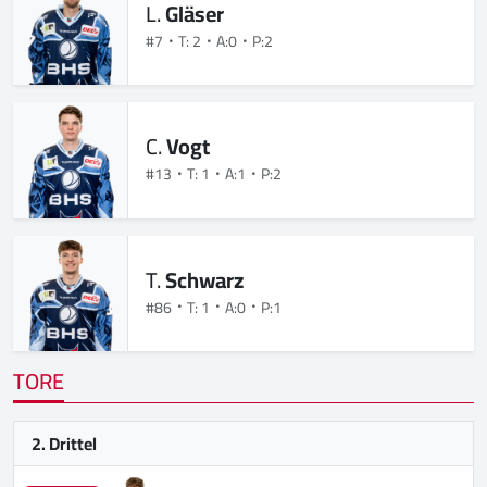
L.
Gläser
#7
T: 2
A:0
P:2
C.
Vogt
#13
T: 1
A:1
P:2
T.
Schwarz
#86
T: 1
A:0
P:1
TORE
2. Drittel