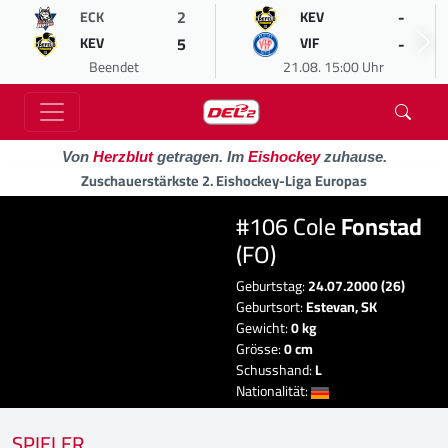
2
-
ECK
KEV
5
-
KEV
VIF
Beendet
21.08. 15:00 Uhr
Von
Herzblut
getragen. Im
Eishockey
zuhause.
Zuschauerstärkste 2. Eishockey-Liga Europas
#106 Cole
Fonstad
(FO)
Geburtstag:
24.07.2000 (26)
Geburtsort:
Estevan, SK
Gewicht:
0 kg
Grösse:
0 cm
Schusshand:
L
Nationalität:
SPIELER