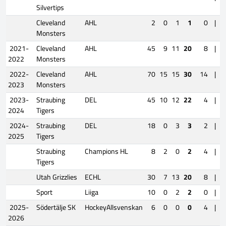
Silvertips
Cleveland
AHL
2
0
1
1
0
|
Monsters
2021-
Cleveland
AHL
45
9
11
20
8
|
2022
Monsters
2022-
Cleveland
AHL
70
15
15
30
14
|
2023
Monsters
2023-
Straubing
DEL
45
10
12
22
4
|
P
2024
Tigers
2024-
Straubing
DEL
18
0
3
3
2
|
2025
Tigers
Straubing
Champions HL
8
2
0
2
4
|
Tigers
Utah Grizzlies
ECHL
30
7
13
20
8
|
Sport
Liiga
10
0
2
2
0
|
P
2025-
Södertälje SK
HockeyAllsvenskan
6
0
0
0
4
|
2026