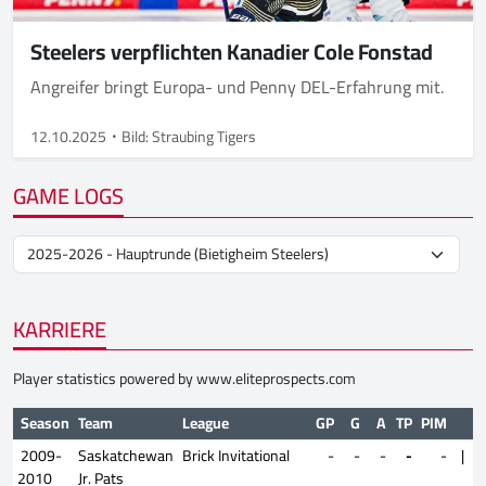
Steelers verpflichten Kanadier Cole Fonstad
Angreifer bringt Europa- und Penny DEL-Erfahrung mit.
12.10.2025
Bild: Straubing Tigers
GAME LOGS
KARRIERE
Player statistics powered by
www.eliteprospects.com
Season
Team
League
GP
G
A
TP
PIM
P
2009-
Saskatchewan
Brick Invitational
-
-
-
-
-
|
2010
Jr. Pats