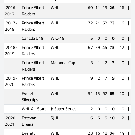
2016-
Prince Albert
WHL
69
11
15
26
16
|
2017
Raiders
2017-
Prince Albert
WHL
72
21
52
73
6
|
P
2018
Raiders
Canada U18
WJC-18
5
0
0
0
0
|
2018-
Prince Albert
WHL
67
29
44
73
12
|
P
2019
Raiders
Prince Albert
Memorial Cup
3
1
2
3
0
|
Raiders
2019-
Prince Albert
WHL
9
2
7
9
0
|
2020
Raiders
Everett
WHL
51
13
52
65
20
|
Silvertips
WHL All-Stars
Jr Super Series
2
0
0
0
0
|
2020-
Estevan
SJHL
6
5
5
10
2
|
2021
Bruins
Everett
WHL
23
16
18
34
14
|