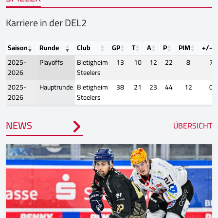
Karriere in der DEL2
Saison
Runde
Club
GP
T
A
P
PIM
+/-
2025-
Playoffs
Bietigheim
13
10
12
22
8
7
2026
Steelers
2025-
Hauptrunde
Bietigheim
38
21
23
44
12
0
2026
Steelers
NEWS
ÜBERSICHT