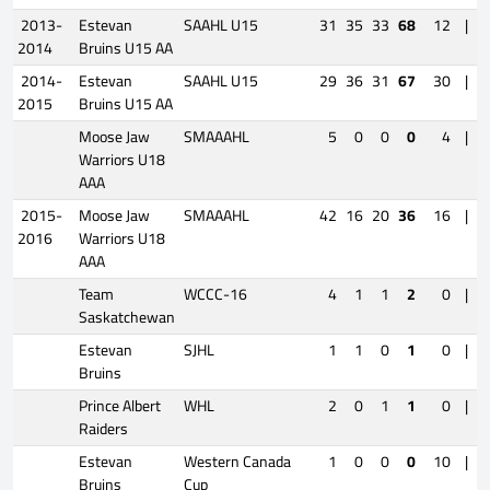
2013-
Estevan
SAAHL U15
31
35
33
68
12
|
P
2014
Bruins U15 AA
2014-
Estevan
SAAHL U15
29
36
31
67
30
|
P
2015
Bruins U15 AA
Moose Jaw
SMAAAHL
5
0
0
0
4
|
Warriors U18
AAA
2015-
Moose Jaw
SMAAAHL
42
16
20
36
16
|
P
2016
Warriors U18
AAA
Team
WCCC-16
4
1
1
2
0
|
Saskatchewan
Estevan
SJHL
1
1
0
1
0
|
Bruins
Prince Albert
WHL
2
0
1
1
0
|
Raiders
Estevan
Western Canada
1
0
0
0
10
|
Bruins
Cup