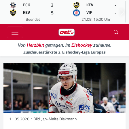
2
-
ECK
KEV
5
-
KEV
VIF
Beendet
21.08. 15:00 Uhr
Von
Herzblut
getragen. Im
Eishockey
zuhause.
Zuschauerstärkste 2. Eishockey-Liga Europas
11.05.2026
Bild: Jan-Malte Diekmann