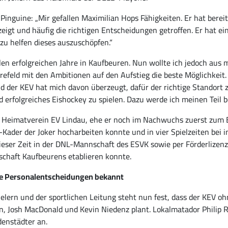
eld Pinguine: „Mir gefallen Maximilian Hops Fähigkeiten. Er hat b
eigt und häufig die richtigen Entscheidungen getroffen. Er hat ein
zu helfen dieses auszuschöpfen.“
ielen erfolgreichen Jahre in Kaufbeuren. Nun wollte ich jedoch au
refeld mit den Ambitionen auf den Aufstieg die beste Möglichkeit.
 der KEV hat mich davon überzeugt, dafür der richtige Standort zu
d erfolgreiches Eishockey zu spielen. Dazu werde ich meinen Teil 
em Heimatverein EV Lindau, ehe er noch im Nachwuchs zuerst zum
-Kader der Joker hocharbeiten konnte und in vier Spielzeiten bei
eser Zeit in der DNL-Mannschaft des ESVK sowie per Förderlizen
nschaft Kaufbeurens etablieren konnte.
re Personalentscheidungen bekannt
ern und der sportlichen Leitung steht nun fest, dass der KEV ohn
 Josh MacDonald und Kevin Niedenz plant. Lokalmatador Philip R
denstädter an.