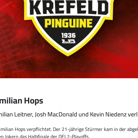
imilian Hops
ian Leitner, Josh MacDonald und Kevin Niedenz verlas
milian Hops verpflichtet. Der 21-jährige Stürmer kam in der abg
n Jokern das Halbfinale der DEL2-Playoffs.