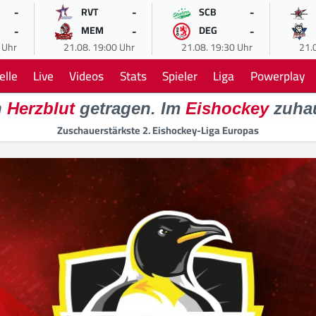
-
-
-
RVT
SCB
-
-
-
MEM
DEG
 Uhr
21.08. 19:00 Uhr
21.08. 19:30 Uhr
21.
elle
Live
Videos
Stats
Spieler
Liga
Powerplay
n
Herzblut
getragen. Im
Eishockey
zuha
Zuschauerstärkste 2. Eishockey-Liga Europas