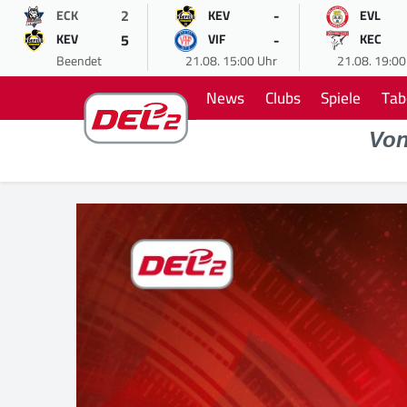
2
-
ECK
KEV
EVL
5
-
KEV
VIF
KEC
Beendet
21.08. 15:00 Uhr
21.08. 19:00
News
Clubs
Spiele
Tab
Vo