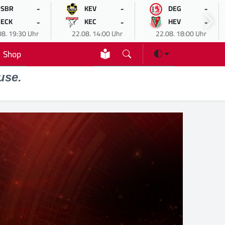
-
-
-
SBR
KEV
DEG
-
-
-
ECK
KEC
HEV
08. 19:30 Uhr
22.08. 14:00 Uhr
22.08. 18:00 Uhr
Shop
use.