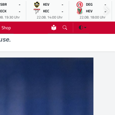
-
-
-
SBR
KEV
DEG
-
-
-
ECK
KEC
HEV
08. 19:30 Uhr
22.08. 14:00 Uhr
22.08. 18:00 Uhr
Shop
use.