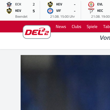
2
-
ECK
KEV
EVL
5
-
KEV
VIF
KEC
Beendet
21.08. 15:00 Uhr
21.08. 19:00
News
Clubs
Spiele
Tab
Vo