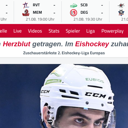
-
-
-
RVT
SCB
-
-
-
MEM
DEG
 Uhr
21.08. 19:00 Uhr
21.08. 19:30 Uhr
21.
elle
Live
Videos
Stats
Spieler
Liga
Powerplay
n
Herzblut
getragen. Im
Eishockey
zuha
Zuschauerstärkste 2. Eishockey-Liga Europas