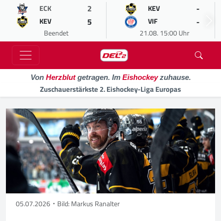
2
-
ECK
KEV
5
-
KEV
VIF
Beendet
21.08. 15:00 Uhr
Von
Herzblut
getragen. Im
Eishockey
zuhause.
Zuschauerstärkste 2. Eishockey-Liga Europas
05.07.2026
Bild: Markus Ranalter