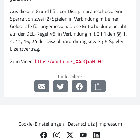
Aus diesem Grund hält der Disziplinarausschuss, eine
Sperre von zwei (2) Spielen in Verbindung mit einer
Geldstrafe für angemessen. Diese Entscheidung beruht
auf der DEL-Regel 46, in Verbindung mit 21.1 den §§ 1,
4, 11, 16, 24 der Disziplinarordnung sowie § 5 Spieler-
Lizenzvertrag.
Zum Video:
https://youtu.be/_X4eQxaNkHc
Link teilen:
Cookie-Einstellungen
|
Datenschutz
|
Impressum