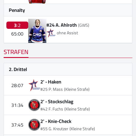
Penalty
#24 A. Ahlroth
3
:2
(GWS)
ohne Assist
65:00
STRAFEN
2. Drittel
2' -
Haken
28:07
#25 P. Mass
(Kleine Strafe)
2' -
Stockschlag
31:34
#42 F. Fuchs
(Kleine Strafe)
2' -
Knie-Check
37:45
#55 G. Kreutzer
(Kleine Strafe)