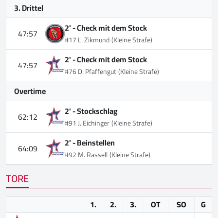
3. Drittel
2' -
Check mit dem Stock
47:57
#17 L. Zikmund
(Kleine Strafe)
2' -
Check mit dem Stock
47:57
#76 D. Pfaffengut
(Kleine Strafe)
Overtime
2' -
Stockschlag
62:12
#91 J. Eichinger
(Kleine Strafe)
2' -
Beinstellen
64:09
#92 M. Rassell
(Kleine Strafe)
TORE
1.
2.
3.
OT
SO
G