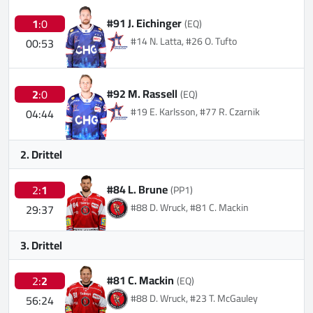
#91 J. Eichinger
1
:0
(EQ)
#14 N. Latta, #26 O. Tufto
00:53
#92 M. Rassell
2
:0
(EQ)
#19 E. Karlsson, #77 R. Czarnik
04:44
2. Drittel
#84 L. Brune
2:
1
(PP1)
#88 D. Wruck, #81 C. Mackin
29:37
3. Drittel
#81 C. Mackin
2:
2
(EQ)
#88 D. Wruck, #23 T. McGauley
56:24