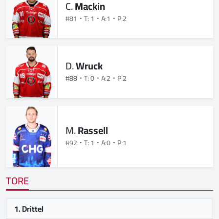
C.
Mackin
#81
T: 1
A:1
P:2
D.
Wruck
#88
T: 0
A:2
P:2
M.
Rassell
#92
T: 1
A:0
P:1
TORE
1. Drittel