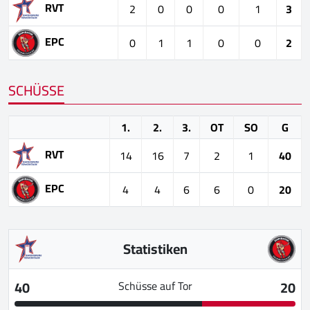
RVT
2
0
0
0
1
3
EPC
0
1
1
0
0
2
SCHÜSSE
1.
2.
3.
OT
SO
G
RVT
14
16
7
2
1
40
EPC
4
4
6
6
0
20
Statistiken
40
20
Schüsse auf Tor