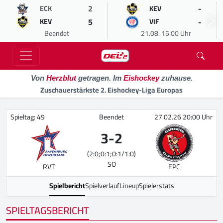
2
-
ECK
KEV
5
-
KEV
VIF
Beendet
21.08. 15:00 Uhr
Von
Herzblut
getragen. Im
Eishockey
zuhause.
Zuschauerstärkste 2. Eishockey-Liga Europas
Spieltag: 49
Beendet
27.02.26 20:00 Uhr
3
-
2
(2:0;0:1;0:1/1:0)
SO
RVT
EPC
Spielbericht
Spielverlauf
Lineup
Spielerstats
SPIELTAGSBERICHT