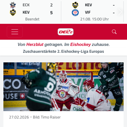
2
-
ECK
KEV
5
-
KEV
VIF
Beendet
21.08. 15:00 Uhr
Von
Herzblut
getragen. Im
Eishockey
zuhause.
Zuschauerstärkste 2. Eishockey-Liga Europas
27.02.2026
Bild: Timo Raiser