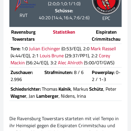
(2:0;0:1;0:1/1:0)
Schüsse:
RVT
40:20 (14:4,16:4,7:6/2:6)
EPC
Ravensburg
Statistiken
Eispiraten
Towerstars
Crimmitschau
Tore:
1:0
Julian Eichinger
(0:53/EQ), 2:0
Mark Rassell
(4:44/EQ), 2:1
Louis Brune
(29:37/PP1), 2:2
Corey
Mackin
(56:24/EQ), 3:2
Alec Ahlroth
(5:00/OT/GWS)
Zuschauer:
Strafminuten:
8 / 6
Powerplay:
0-
2.996
2 / 1-3
Schiedsrichter:
Thomas
Kalnik
, Markus
Schütz
, Peter
Wagner
, Jan
Lamberger
, Nidens, Irina
Die Ravensburg Towerstars starteten mit viel Tempo in
ihr Heimspiel gegen die Eispiraten Crimmitschau und