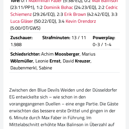
Tore:
0:1
Maximilian Faber
(5:38/EQ), 0:2
Max Balinson
(23:11/PP1), 1:2
Dominik Bohac
(24:23/EQ), 2:2
Cedric
Schiemenz
(29:26/EQ), 2:3
Erik Brown
(42:42/EQ), 3:3
Luca Gläser
(50:22/EQ), 3:4
Kevin Orendorz
(5:00/OT/GWS)
Zuschauer:
Strafminuten:
13 / 11
Powerplay:
1.988
0-3 / 1-4
Schiedsrichter:
Achim
Moosberger
, Marius
Wölzmüller
, Leonie
Ernst
, David
Kreuzer
,
Daubenmerkl, Sabine
Zwischen den Blue Devils Weiden und der Düsseldorfer
EG entwickelte sich – wie schon in den
vorangegangenen Duellen – eine enge Partie. Die Gäste
erwischten das bessere erste Drittel und gingen in der
6. Minute durch Max Faber in Führung. Im
Mittelabschnitt erhöhte Max Balinson in Überzahl auf