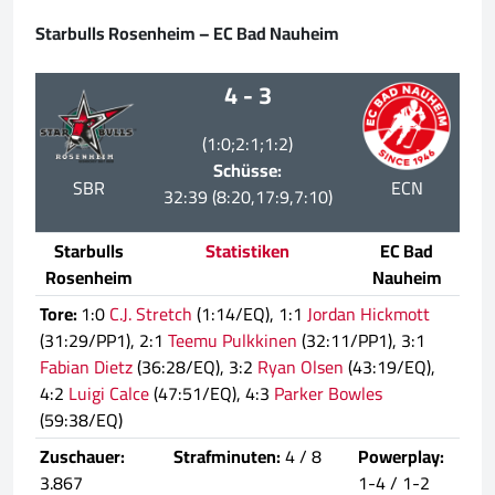
Starbulls Rosenheim – EC Bad Nauheim
4 - 3
(1:0;2:1;1:2)
Schüsse:
SBR
ECN
32:39 (8:20,17:9,7:10)
Starbulls
Statistiken
EC Bad
Rosenheim
Nauheim
Tore:
1:0
C.J. Stretch
(1:14/EQ), 1:1
Jordan Hickmott
(31:29/PP1), 2:1
Teemu Pulkkinen
(32:11/PP1), 3:1
Fabian Dietz
(36:28/EQ), 3:2
Ryan Olsen
(43:19/EQ),
4:2
Luigi Calce
(47:51/EQ), 4:3
Parker Bowles
(59:38/EQ)
Zuschauer:
Strafminuten:
4 / 8
Powerplay:
3.867
1-4 / 1-2