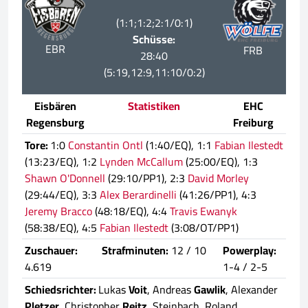
(1:1;1:2;2:1/0:1)
Schüsse:
EBR
FRB
28:40
(5:19,12:9,11:10/0:2)
Eisbären
Statistiken
EHC
Regensburg
Freiburg
Tore:
1:0
Constantin Ontl
(1:40/EQ), 1:1
Fabian Ilestedt
(13:23/EQ), 1:2
Lynden McCallum
(25:00/EQ), 1:3
Shawn O'Donnell
(29:10/PP1), 2:3
David Morley
(29:44/EQ), 3:3
Alex Berardinelli
(41:26/PP1), 4:3
Jeremy Bracco
(48:18/EQ), 4:4
Travis Ewanyk
(58:38/EQ), 4:5
Fabian Ilestedt
(3:08/OT/PP1)
Zuschauer:
Strafminuten:
12 / 10
Powerplay:
4.619
1-4 / 2-5
Schiedsrichter:
Lukas
Voit
, Andreas
Gawlik
, Alexander
Pletzer
, Christopher
Reitz
, Steinbach, Roland