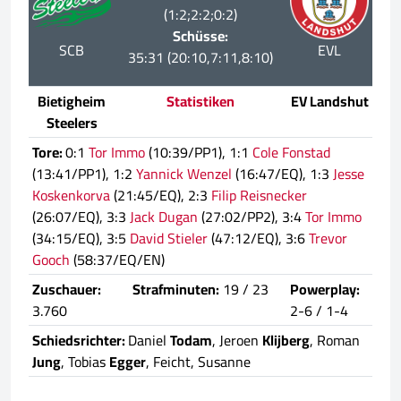
(1:2;2:2;0:2)
Schüsse:
SCB
EVL
35:31 (20:10,7:11,8:10)
Bietigheim
Statistiken
EV Landshut
Steelers
Tore:
0:1
Tor Immo
(10:39/PP1), 1:1
Cole Fonstad
(13:41/PP1), 1:2
Yannick Wenzel
(16:47/EQ), 1:3
Jesse
Koskenkorva
(21:45/EQ), 2:3
Filip Reisnecker
(26:07/EQ), 3:3
Jack Dugan
(27:02/PP2), 3:4
Tor Immo
(34:15/EQ), 3:5
David Stieler
(47:12/EQ), 3:6
Trevor
Gooch
(58:37/EQ/EN)
Zuschauer:
Strafminuten:
19 / 23
Powerplay:
3.760
2-6 / 1-4
Schiedsrichter:
Daniel
Todam
, Jeroen
Klijberg
, Roman
Jung
, Tobias
Egger
, Feicht, Susanne