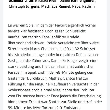
Schiedsrichter:
Michael
Klein
, Daniel
Kannengießer
,
Christoph
Jürgens
, Matthäus
Riemel
, Pape, Kathrin
Es war ein Spiel, in dem der Favorit eigentlich vorher
bereits klar feststand. Doch gegen Schlusslicht
Kaufbeuren tat sich Tabellenführer Krefeld
überraschend schwer. Krefeld verzeichnete über weite
Strecken ein klares Chancenplus (20 zu 32 Schüsse),
biss sich jedoch lange an der kompakten Defensive der
Gastgeber die Zähne aus. Daniel Fießinger zeigte eine
starke Leistung und hielt sein Team mit zahlreichen
Paraden im Spiel. Erst in der 48. Minute gelang den
Gästen der Durchbruch: Mathew Santos traf zur
Führung für die Pinguine. Kaufbeuren versuchte in der
Schlussphase noch einmal alles, nahm den Torhüter
vom Eis, musste kurz vor Ende jedoch die Entscheidung
hinnehmen. Erneut war Santos zur Stelle und traf in der
59. Minute ins leere Tor zum 2:0-Endstand.