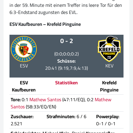
in der 59. Minute mit einem Treffer ins leere Tor für den
6:3-Endstand zugunsten des EVL.
ESV Kaufbeuren – Krefeld Pinguine
0 - 2
(0:0;0:0;0:2)
Schüsse:
ESV
KEV
20:41 (9:19,7:9,4:13)
ESV
Statistiken
Krefeld
Kaufbeuren
Pinguine
Tore:
0:1
Mathew Santos
(47:11/EQ), 0:2
Mathew
Santos
(58:33/EQ/EN)
Zuschauer:
Strafminuten:
6 / 6
Powerplay:
2.521
0-1 / 0-1