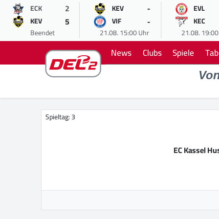
2
-
ECK
KEV
EVL
5
-
KEV
VIF
KEC
Beendet
21.08. 15:00 Uhr
21.08. 19:00
News
Clubs
Spiele
Tab
Vo
Spieltag: 3
EC Kassel Hu