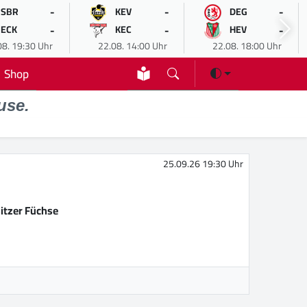
-
-
-
SBR
KEV
DEG
-
-
-
ECK
KEC
HEV
08. 19:30 Uhr
22.08. 14:00 Uhr
22.08. 18:00 Uhr
Shop
use.
25.09.26 19:30 Uhr
itzer Füchse