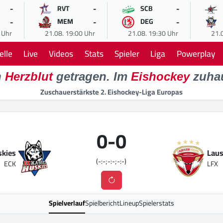
-
-
-
RVT
SCB
-
-
-
MEM
DEG
 Uhr
21.08. 19:00 Uhr
21.08. 19:30 Uhr
21.
elle
Live
Videos
Stats
Spieler
Liga
Powerplay
n
Herzblut
getragen. Im
Eishockey
zuha
Zuschauerstärkste 2. Eishockey-Liga Europas
0
-
0
skies
Laus
(-:-;-:-;-:-)
ECK
LFX
Spielverlauf
Spielbericht
Lineup
Spielerstats