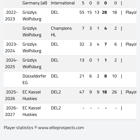
Germany (all)
International
5
0
0
0
0
|
2022-
Grizzlys
DEL
55
15
13
28
18
|
Playoff
2023
Wolfsburg
Grizzlys
Champions
7
3
1
4
2
|
Wolfsburg
HL
2023-
Grizzlys
DEL
32
3
4
7
6
|
Playoff
2024
Wolfsburg
2024-
Grizzlys
DEL
13
0
1
1
2
|
2025
Wolfsburg
Düsseldorfer
DEL
21
6
2
8
10
|
EG
2025-
EC Kassel
DEL2
47
9
9
18
26
|
Playoff
2026
Huskies
2026-
EC Kassel
DEL2
-
-
-
-
-
|
2027
Huskies
Player statistics ©
www.eliteprospects.com