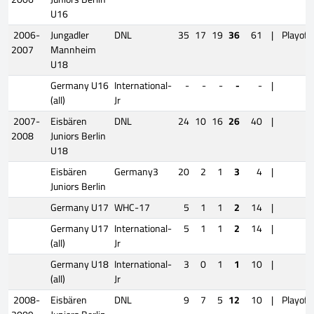
U16
2006-
Jungadler
DNL
35
17
19
36
61
|
Playoff
2007
Mannheim
U18
Germany U16
International-
-
-
-
-
-
|
(all)
Jr
2007-
Eisbären
DNL
24
10
16
26
40
|
2008
Juniors Berlin
U18
Eisbären
Germany3
20
2
1
3
4
|
Juniors Berlin
Germany U17
WHC-17
5
1
1
2
14
|
Germany U17
International-
5
1
1
2
14
|
(all)
Jr
Germany U18
International-
3
0
1
1
10
|
(all)
Jr
2008-
Eisbären
DNL
9
7
5
12
10
|
Playoff