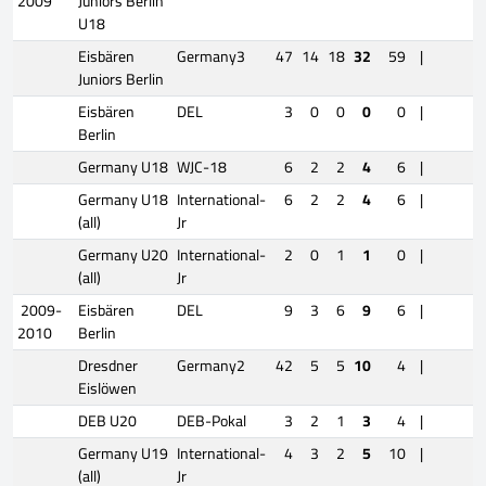
2009
Juniors Berlin
U18
Eisbären
Germany3
47
14
18
32
59
|
Juniors Berlin
Eisbären
DEL
3
0
0
0
0
|
Berlin
Germany U18
WJC-18
6
2
2
4
6
|
Germany U18
International-
6
2
2
4
6
|
(all)
Jr
Germany U20
International-
2
0
1
1
0
|
(all)
Jr
2009-
Eisbären
DEL
9
3
6
9
6
|
2010
Berlin
Dresdner
Germany2
42
5
5
10
4
|
Eislöwen
DEB U20
DEB-Pokal
3
2
1
3
4
|
Germany U19
International-
4
3
2
5
10
|
(all)
Jr