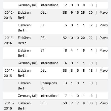
Germany (all)
International
2
0
0
0
0
|
2012-
Eisbären
DEL
38
9
16
25
20
|
Playoff
2013
Berlin
Eisbären
ET
5
0
1
1
2
|
Playoff
Berlin
2013-
Eisbären
DEL
52
10
10
20
22
|
Playoff
2014
Berlin
Eisbären
ET
8
4
1
5
4
|
Playoff
Berlin
Germany (all)
International
4
0
1
1
0
|
2014-
Eisbären
DEL
33
3
5
8
18
|
Playoff
2015
Berlin
Eisbären
Champions
3
1
0
1
0
|
Berlin
HL
Germany (all)
International
7
1
0
1
4
|
2015-
Eisbären
DEL
50
2
7
9
30
|
Playoff
2016
Berlin