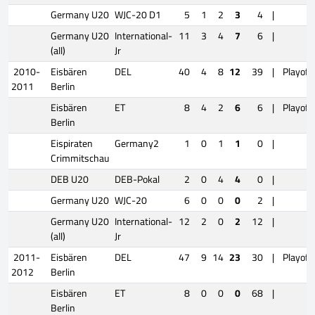
Germany U20
WJC-20 D1
5
1
2
3
4
|
Germany U20
International-
11
3
4
7
6
|
(all)
Jr
2010-
Eisbären
DEL
40
4
8
12
39
|
Playoff
2011
Berlin
Eisbären
ET
8
4
2
6
6
|
Playoff
Berlin
Eispiraten
Germany2
1
0
1
1
0
|
Crimmitschau
DEB U20
DEB-Pokal
2
0
4
4
0
|
Germany U20
WJC-20
6
0
0
0
2
|
Germany U20
International-
12
2
0
2
12
|
(all)
Jr
2011-
Eisbären
DEL
47
9
14
23
30
|
Playoff
2012
Berlin
Eisbären
ET
8
0
0
0
68
|
Berlin