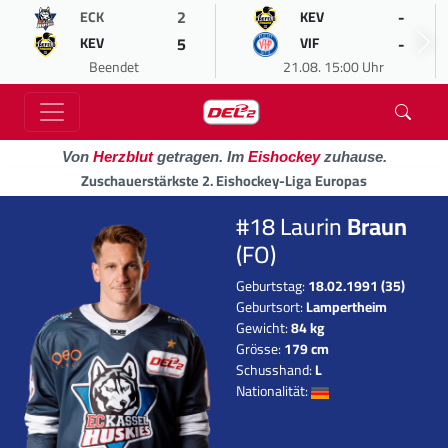
2
-
ECK
KEV
5
-
KEV
VIF
Beendet
21.08. 15:00 Uhr
Von
Herzblut
getragen. Im
Eishockey
zuhause.
Zuschauerstärkste 2. Eishockey-Liga Europas
#18 Laurin
Braun
(FO)
Geburtstag:
18.02.1991 (35)
Geburtsort:
Lampertheim
Gewicht:
84 kg
Grösse:
179 cm
Schusshand:
L
Nationalität: