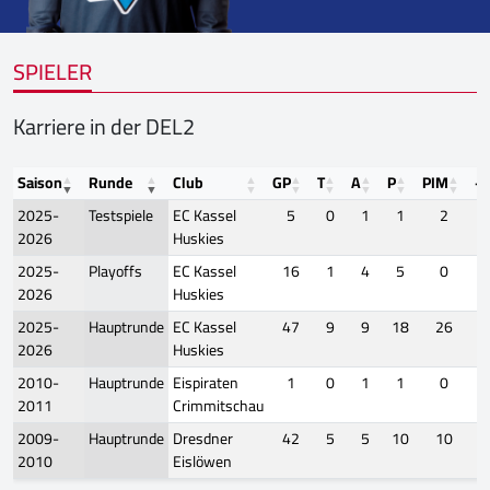
SPIELER
Karriere in der DEL2
Saison
Runde
Club
GP
T
A
P
PIM
+/
2025-
Testspiele
EC Kassel
5
0
1
1
2
2026
Huskies
2025-
Playoffs
EC Kassel
16
1
4
5
0
2026
Huskies
2025-
Hauptrunde
EC Kassel
47
9
9
18
26
2026
Huskies
2010-
Hauptrunde
Eispiraten
1
0
1
1
0
2011
Crimmitschau
2009-
Hauptrunde
Dresdner
42
5
5
10
10
2010
Eislöwen