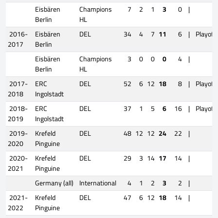
Eisbären
Champions
7
2
1
3
0
|
Berlin
HL
2016-
Eisbären
DEL
34
4
7
11
6
|
Playoff
2017
Berlin
Eisbären
Champions
3
0
0
0
4
|
Berlin
HL
2017-
ERC
DEL
52
6
12
18
8
|
Playoff
2018
Ingolstadt
2018-
ERC
DEL
37
1
5
6
16
|
Playoff
2019
Ingolstadt
2019-
Krefeld
DEL
48
12
12
24
22
|
2020
Pinguine
2020-
Krefeld
DEL
29
3
14
17
14
|
2021
Pinguine
Germany (all)
International
4
1
2
3
2
|
2021-
Krefeld
DEL
47
6
12
18
14
|
2022
Pinguine