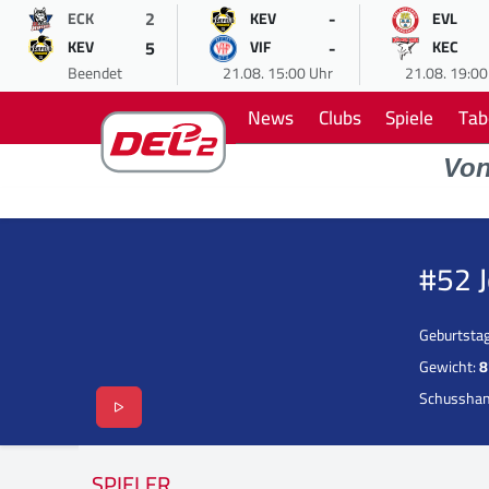
2
-
ECK
KEV
EVL
5
-
KEV
VIF
KEC
Beendet
21.08. 15:00 Uhr
21.08. 19:00
News
Clubs
Spiele
Tab
Vo
#52 
Geburtsta
Gewicht:
8
Schussha
SPIELER