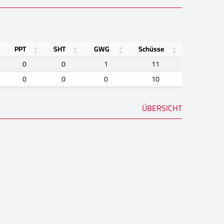
PPT
SHT
GWG
Schüsse
0
0
1
11
0
0
0
10
ÜBERSICHT