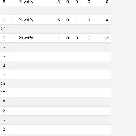
8
|
Playoffs
3
0
0
0
0
-
|
0
|
Playoffs
5
0
1
1
4
26
|
8
|
Playoffs
1
0
0
0
2
-
|
-
|
2
|
-
|
74
|
10
|
6
|
2
|
-
|
2
|