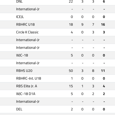
DNL
22
3
3
6
International-Jr
-
-
-
-
ICEJL
0
0
0
0
RBHRC U18
18
9
7
16
Circle K Classic
4
0
3
3
International-Jr
-
-
-
-
International-Jr
-
-
-
-
WJC-18
5
0
0
0
International-Jr
-
-
-
-
RBHS U20
50
3
8
11
RBHRC-Int. U18
1
0
0
0
RBS Elite Jr. A
15
1
3
4
WJC-18 D1A
5
0
2
2
International-Jr
-
-
-
-
DEL
2
0
0
0