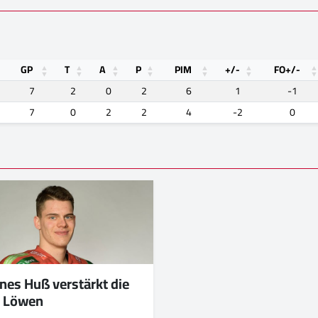
GP
T
A
P
PIM
+/-
FO+/-
7
2
0
2
6
1
-1
7
0
2
2
4
-2
0
nes Huß verstärkt die
r Löwen