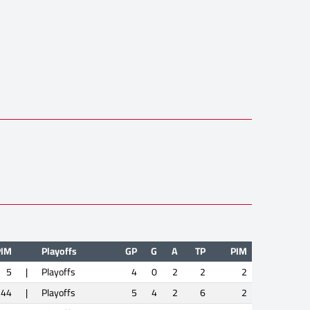
PIM
Playoffs
GP
G
A
TP
PIM
5
|
Playoffs
4
0
2
2
2
44
|
Playoffs
5
4
2
6
2