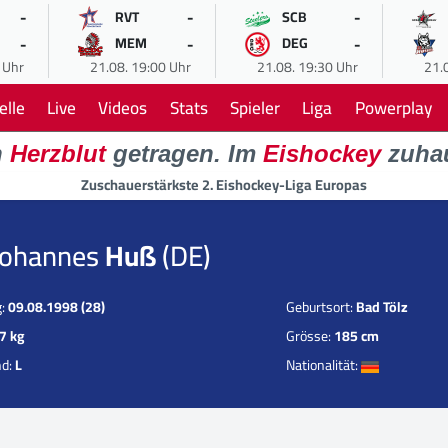
-
-
-
RVT
SCB
-
-
-
MEM
DEG
 Uhr
21.08. 19:00 Uhr
21.08. 19:30 Uhr
21.
elle
Live
Videos
Stats
Spieler
Liga
Powerplay
n
Herzblut
getragen. Im
Eishockey
zuha
Zuschauerstärkste 2. Eishockey-Liga Europas
Johannes
Huß
(DE)
g:
09.08.1998 (28)
Geburtsort:
Bad Tölz
7 kg
Grösse:
185 cm
nd:
L
Nationalität: