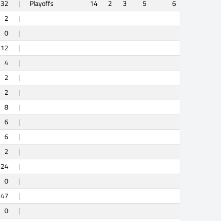
32
|
Playoffs
14
2
3
5
6
2
|
0
|
12
|
4
|
2
|
2
|
8
|
6
|
6
|
2
|
24
|
0
|
47
|
0
|