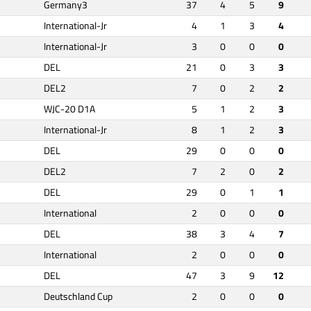
Germany3
37
4
5
9
International-Jr
4
1
3
4
International-Jr
3
0
0
0
DEL
21
0
3
3
DEL2
7
0
2
2
WJC-20 D1A
5
1
2
3
International-Jr
8
1
2
3
DEL
29
0
0
0
DEL2
7
2
0
2
DEL
29
0
1
1
International
2
0
0
0
DEL
38
3
4
7
International
2
0
0
0
DEL
47
3
9
12
Deutschland Cup
2
0
0
0