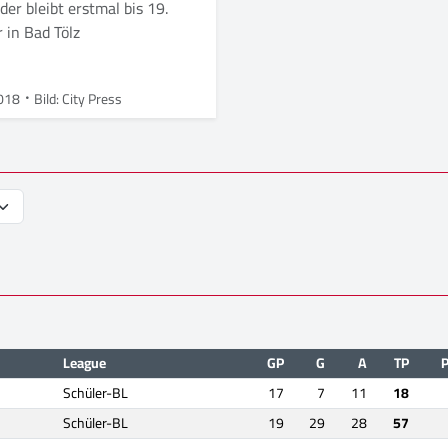
der bleibt erstmal bis 19.
 in Bad Tölz
018
Bild: City Press
League
GP
G
A
TP
Schüler-BL
17
7
11
18
Schüler-BL
19
29
28
57