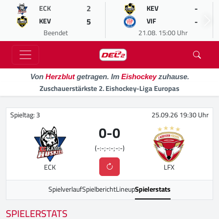
2
-
ECK
KEV
5
-
KEV
VIF
Beendet
21.08. 15:00 Uhr
Von
Herzblut
getragen. Im
Eishockey
zuhause.
Zuschauerstärkste 2. Eishockey-Liga Europas
Spieltag: 3
25.09.26 19:30 Uhr
0
-
0
(-:-;-:-;-:-)
ECK
LFX
Spielverlauf
Spielbericht
Lineup
Spielerstats
SPIELERSTATS