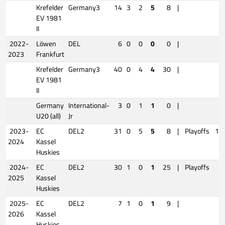
Krefelder
Germany3
14
3
2
5
8
|
EV 1981
II
2022-
Löwen
DEL
6
0
0
0
0
|
2023
Frankfurt
Krefelder
Germany3
40
0
4
4
30
|
EV 1981
II
Germany
International-
3
0
1
1
0
|
U20 (all)
Jr
2023-
EC
DEL2
31
0
5
5
8
|
Playoffs
17
2024
Kassel
Huskies
2024-
EC
DEL2
30
1
0
1
25
|
Playoffs
6
2025
Kassel
Huskies
2025-
EC
DEL2
7
1
0
1
9
|
2026
Kassel
Huskies