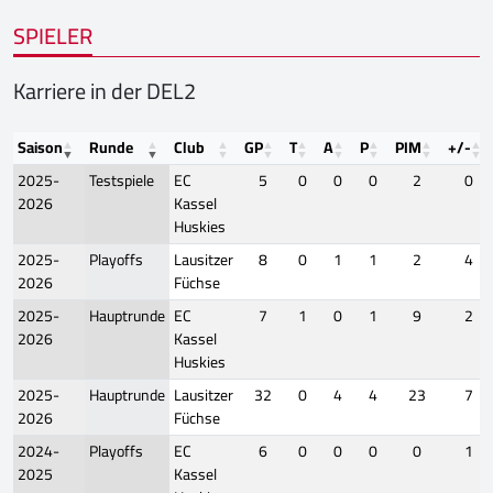
SPIELER
Karriere in der DEL2
Saison
Runde
Club
GP
T
A
P
PIM
+/-
2025-
Testspiele
EC
5
0
0
0
2
0
2026
Kassel
Huskies
2025-
Playoffs
Lausitzer
8
0
1
1
2
4
2026
Füchse
2025-
Hauptrunde
EC
7
1
0
1
9
2
2026
Kassel
Huskies
2025-
Hauptrunde
Lausitzer
32
0
4
4
23
7
2026
Füchse
2024-
Playoffs
EC
6
0
0
0
0
1
2025
Kassel