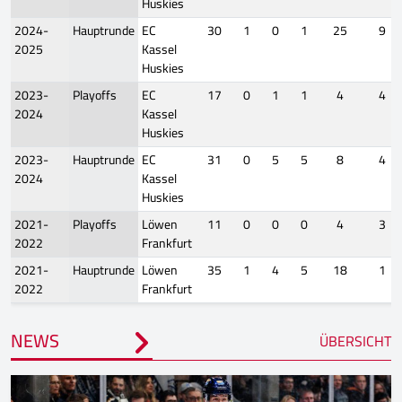
Huskies
2024-
Hauptrunde
EC
30
1
0
1
25
9
2025
Kassel
Huskies
2023-
Playoffs
EC
17
0
1
1
4
4
2024
Kassel
Huskies
2023-
Hauptrunde
EC
31
0
5
5
8
4
2024
Kassel
Huskies
2021-
Playoffs
Löwen
11
0
0
0
4
3
2022
Frankfurt
2021-
Hauptrunde
Löwen
35
1
4
5
18
1
2022
Frankfurt
NEWS
ÜBERSICHT