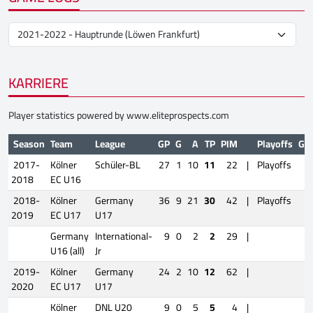
KARRIERE
Player statistics powered by
www.eliteprospects.com
Season
Team
League
GP
G
A
TP
PIM
Playoffs
GP
2017-
Kölner
Schüler-BL
27
1
10
11
22
|
Playoffs
9
2018
EC U16
2018-
Kölner
Germany
36
9
21
30
42
|
Playoffs
3
2019
EC U17
U17
Germany
International-
9
0
2
2
29
|
U16 (all)
Jr
2019-
Kölner
Germany
24
2
10
12
62
|
2020
EC U17
U17
Kölner
DNL U20
9
0
5
5
4
|