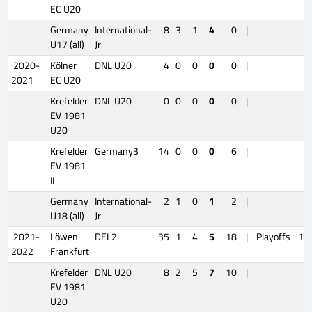
EC U20
Germany
International-
8
3
1
4
0
|
U17 (all)
Jr
2020-
Kölner
DNL U20
4
0
0
0
0
|
2021
EC U20
Krefelder
DNL U20
0
0
0
0
0
|
EV 1981
U20
Krefelder
Germany3
14
0
0
0
6
|
EV 1981
II
Germany
International-
2
1
0
1
2
|
U18 (all)
Jr
2021-
Löwen
DEL2
35
1
4
5
18
|
Playoffs
11
2022
Frankfurt
Krefelder
DNL U20
8
2
5
7
10
|
EV 1981
U20