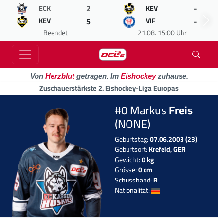
2
-
ECK
KEV
5
-
KEV
VIF
Beendet
21.08. 15:00 Uhr
Von
Herzblut
getragen. Im
Eishockey
zuhause.
Zuschauerstärkste 2. Eishockey-Liga Europas
#0 Markus
Freis
(NONE)
Geburtstag:
07.06.2003 (23)
Geburtsort:
Krefeld, GER
Gewicht:
0 kg
Grösse:
0 cm
Schusshand:
R
Nationalität: