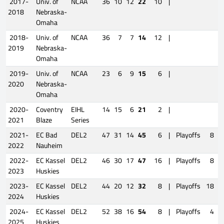
2017-
Univ. of
NCAA
36
10
12
22
10
|
2018
Nebraska-
Omaha
2018-
Univ. of
NCAA
36
7
7
14
12
|
2019
Nebraska-
Omaha
2019-
Univ. of
NCAA
23
6
9
15
6
|
2020
Nebraska-
Omaha
2020-
Coventry
EIHL
14
15
6
21
2
|
2021
Blaze
Series
2021-
EC Bad
DEL2
47
31
14
45
6
|
Playoffs
8
4
2022
Nauheim
2022-
EC Kassel
DEL2
46
30
17
47
16
|
Playoffs
8
4
2023
Huskies
2023-
EC Kassel
DEL2
44
20
12
32
8
|
Playoffs
18
7
2024
Huskies
2024-
EC Kassel
DEL2
52
38
16
54
8
|
Playoffs
4
1
2025
Huskies