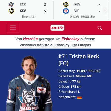
2
-
ECK
KEV
5
-
KEV
VIF
Beendet
21.08. 15:00 Uhr
Von
Herzblut
getragen. Im
Eishockey
zuhause.
Zuschauerstärkste 2. Eishockey-Liga Europas
#71 Tristan
Keck
(FO)
Geburtstag:
19.09.1995 (30)
Geburtsort:
Morris, MB
Gewicht:
77 kg
Grösse:
173 cm
Schusshand:
L
Nationalität: