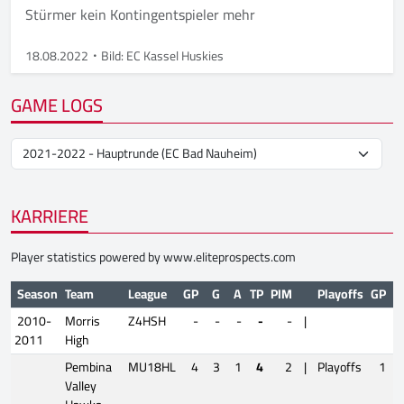
Stürmer kein Kontingentspieler mehr
18.08.2022
Bild: EC Kassel Huskies
GAME LOGS
KARRIERE
Player statistics powered by
www.eliteprospects.com
Season
Team
League
GP
G
A
TP
PIM
Playoffs
GP
G
2010-
Morris
Z4HSH
-
-
-
-
-
|
2011
High
Pembina
MU18HL
4
3
1
4
2
|
Playoffs
1
2
Valley