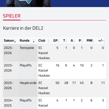
SPIELER
Karriere in der DEL2
Saison
Runde
Club
GP
T
A
P
PIM
+/-
2025-
Testspiele
EC
5
1
0
1
0
0
2026
Kassel
Huskies
2025-
Playoffs
EC
16
6
4
10
2
1
2026
Kassel
Huskies
2025-
Hauptrunde
EC
50
28
17
45
8
11
2026
Kassel
Huskies
2024-
Playoffs
EC
4
1
1
2
6
3
2025
Kassel