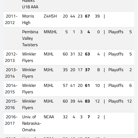
Hawks
U18 AAA
2011-
Morris
Z4HSH
20
44
23
67
39
|
2012
High
Pembina
MMJHL
5
1
3
4
0
|
Playoffs
5
3
Valley
Twisters
2012-
Winkler
MJHL
60
31
32
63
4
|
Playoffs
5
0
2013
Flyers
2013-
Winkler
MJHL
35
20
17
37
8
|
Playoffs
2
0
2014
Flyers
2014-
Winkler
MJHL
57
41
20
61
10
|
Playoffs
6
1
2015
Flyers
2015-
Winkler
MJHL
60
39
44
83
12
|
Playoffs
12
8
2016
Flyers
2016-
Univ. of
NCAA
32
4
3
7
2
|
2017
Nebraska-
Omaha