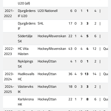
U20 (all)
2021-
Djurgårdens
U20 Nationell
6
0
1
1
4
|
2022
IF U20
Djurgårdens
SHL
17
0
3
3
2
|
IF
Södertälje
HockeyAllsvenskan
22
1
4
5
6
|
SK
2022-
HC Vita
HockeyAllsvenskan
43
0
4
4
12
|
Quali
2023
Hästen
Nyköpings
HockeyEttan
4
1
0
1
2
|
SK
2023-
Hudiksvalls
HockeyEttan
36
4
9
13
14
|
Quali
2024
HC
2024-
Västerviks
HockeyEttan
18
0
3
3
2
|
2025
IK
Karlskrona
HockeyEttan
22
1
7
8
6
|
Quali
HK