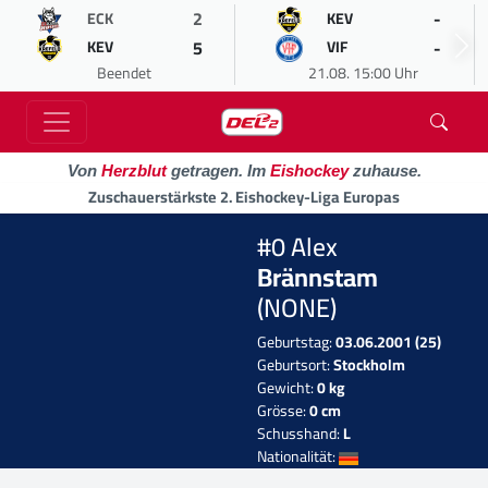
2
-
ECK
KEV
5
-
KEV
VIF
Beendet
21.08. 15:00 Uhr
Von
Herzblut
getragen. Im
Eishockey
zuhause.
Zuschauerstärkste 2. Eishockey-Liga Europas
#0 Alex
Brännstam
(NONE)
Geburtstag:
03.06.2001 (25)
Geburtsort:
Stockholm
Gewicht:
0 kg
Grösse:
0 cm
Schusshand:
L
Nationalität: