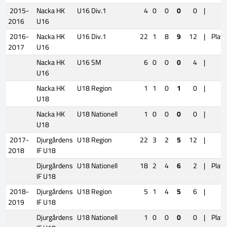
2015-
Nacka HK
U16 Div.1
4
0
0
0
0
|
2016
U16
2016-
Nacka HK
U16 Div.1
22
1
8
9
12
|
Play
2017
U16
Nacka HK
U16 SM
6
0
0
0
4
|
U16
Nacka HK
U18 Region
1
1
0
1
0
|
U18
Nacka HK
U18 Nationell
1
0
0
0
0
|
U18
2017-
Djurgårdens
U18 Region
22
3
2
5
12
|
2018
IF U18
Djurgårdens
U18 Nationell
18
2
4
6
2
|
Playo
IF U18
2018-
Djurgårdens
U18 Region
5
1
4
5
6
|
2019
IF U18
Djurgårdens
U18 Nationell
1
0
0
0
0
|
Playo