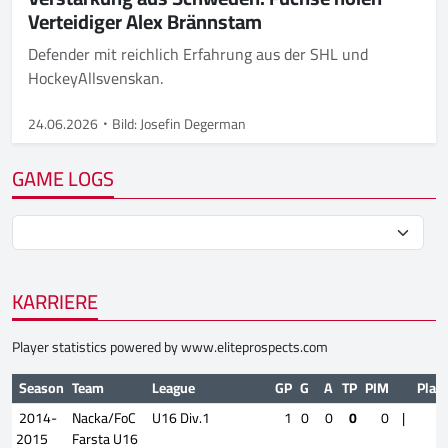
Verteidiger Alex Brännstam
Defender mit reichlich Erfahrung aus der SHL und
HockeyAllsvenskan.
24.06.2026
Bild: Josefin Degerman
GAME LOGS
KARRIERE
Player statistics powered by
www.eliteprospects.com
Season
Team
League
GP
G
A
TP
PIM
Play
2014-
Nacka/FoC
U16 Div.1
1
0
0
0
0
|
2015
Farsta U16