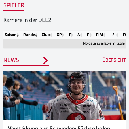
SPIELER
Karriere in der DEL2
Saison
Runde
Club
GP
T
A
P
PIM
+/-
FO
No data available in table
NEWS
ÜBERSICHT
Verstärkung aus Schweden: Füchse holen