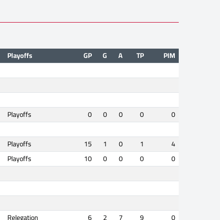
Playoffs
GP
G
A
TP
PIM
Playoffs
0
0
0
0
0
Playoffs
15
1
0
1
4
Playoffs
10
0
0
0
0
Relegation
6
2
7
9
0