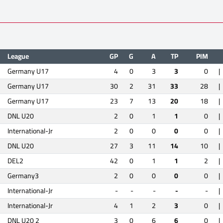
League
GP
G
A
TP
PIM
Germany U17
4
0
3
3
0
|
Germany U17
30
2
31
33
28
|
Germany U17
23
7
13
20
18
|
DNL U20
2
0
1
1
0
|
International-Jr
2
0
0
0
0
|
DNL U20
27
3
11
14
10
|
DEL2
42
0
1
1
2
|
Germany3
2
0
0
0
0
|
International-Jr
-
-
-
-
-
|
International-Jr
4
1
2
3
0
|
DNL U20 2
3
0
6
6
0
|