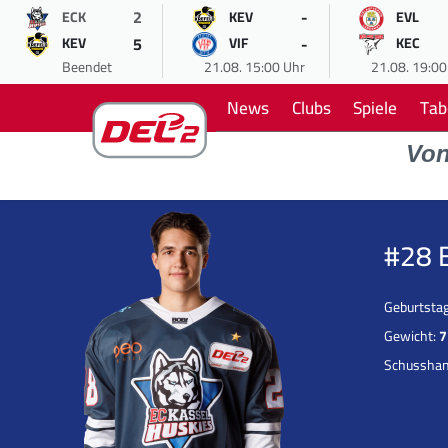
2
-
ECK
KEV
EVL
5
-
KEV
VIF
KEC
Beendet
21.08. 15:00 Uhr
21.08. 19:00
News
Clubs
Spiele
Tab
Vo
#28 
Geburtsta
Gewicht:
7
Schussha