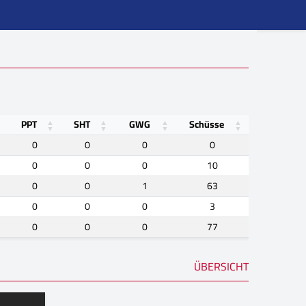
PPT
SHT
GWG
Schüsse
0
0
0
0
0
0
0
10
0
0
1
63
0
0
0
3
0
0
0
77
ÜBERSICHT