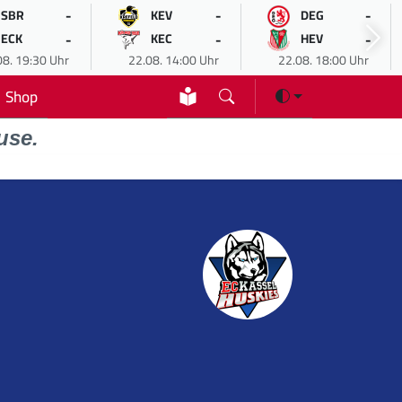
-
-
-
SBR
KEV
DEG
-
-
-
ECK
KEC
HEV
08. 19:30 Uhr
22.08. 14:00 Uhr
22.08. 18:00 Uhr
Shop
use.