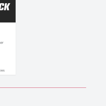
ler
kies