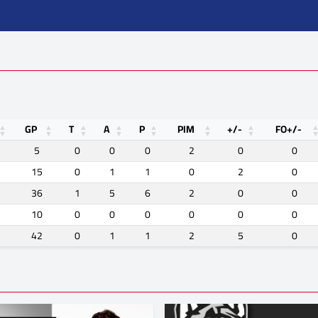
GP
T
A
P
PIM
+/-
FO+/-
5
0
0
0
2
0
0
15
0
1
1
0
2
0
36
1
5
6
2
0
0
10
0
0
0
0
0
0
42
0
1
1
2
5
0