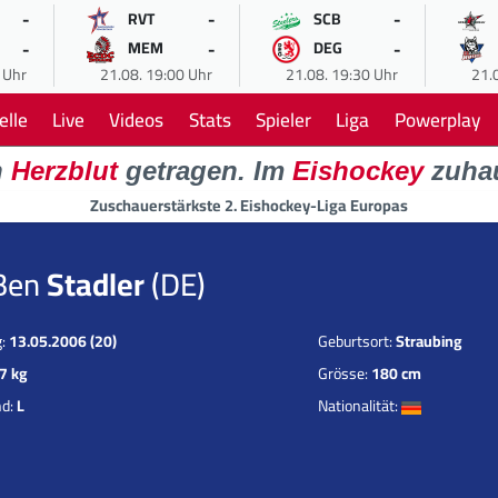
-
-
-
RVT
SCB
-
-
-
MEM
DEG
 Uhr
21.08. 19:00 Uhr
21.08. 19:30 Uhr
21.
elle
Live
Videos
Stats
Spieler
Liga
Powerplay
n
Herzblut
getragen. Im
Eishockey
zuha
Zuschauerstärkste 2. Eishockey-Liga Europas
Ben
Stadler
(DE)
g:
13.05.2006 (20)
Geburtsort:
Straubing
7 kg
Grösse:
180 cm
nd:
L
Nationalität: