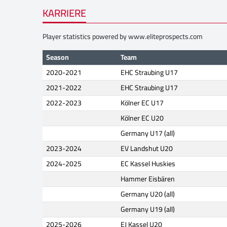
KARRIERE
Player statistics powered by
www.eliteprospects.com
Season
Team
2020-2021
EHC Straubing U17
2021-2022
EHC Straubing U17
2022-2023
Kölner EC U17
Kölner EC U20
Germany U17 (all)
2023-2024
EV Landshut U20
2024-2025
EC Kassel Huskies
Hammer Eisbären
Germany U20 (all)
Germany U19 (all)
2025-2026
EJ Kassel U20