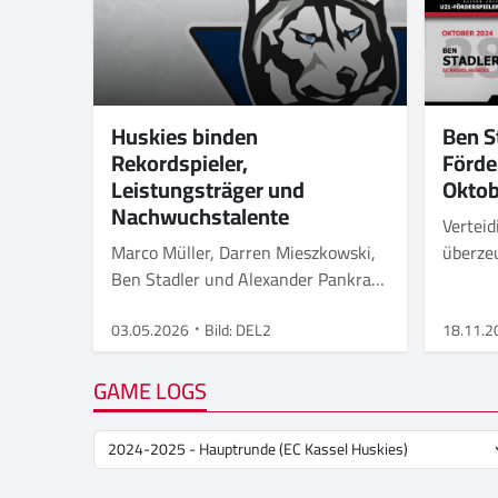
Huskies binden
Ben S
Rekordspieler,
Förde
Leistungsträger und
Oktob
Nachwuchstalente
Verteid
Marco Müller, Darren Mieszkowski,
überze
Ben Stadler und Alexander Pankraz
Spielin
bleiben.
03.05.2026
Bild: DEL2
18.11.2
GAME LOGS