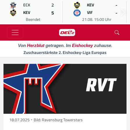
2
-
ECK
KEV
5
-
KEV
VIF
Beendet
21.08. 15:00 Uhr
Von
Herzblut
getragen. Im
Eishockey
zuhause.
Zuschauerstärkste 2. Eishockey-Liga Europas
18.07.2025
Bild: Ravensburg Towerstars