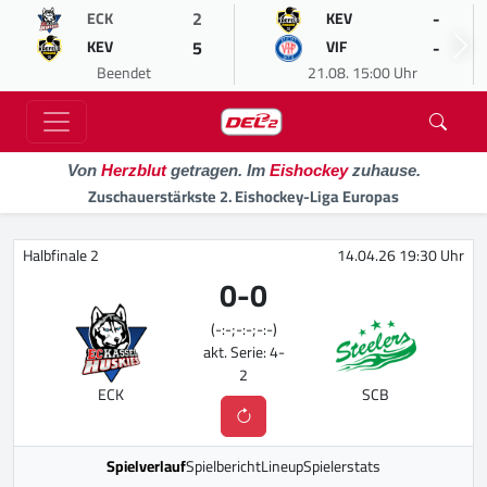
2
-
ECK
KEV
5
-
KEV
VIF
Beendet
21.08. 15:00 Uhr
Von
Herzblut
getragen. Im
Eishockey
zuhause.
Zuschauerstärkste 2. Eishockey-Liga Europas
Halbfinale 2
14.04.26 19:30 Uhr
0
-
0
(-:-;-:-;-:-)
akt. Serie: 4-
2
ECK
SCB
Spielverlauf
Spielbericht
Lineup
Spielerstats