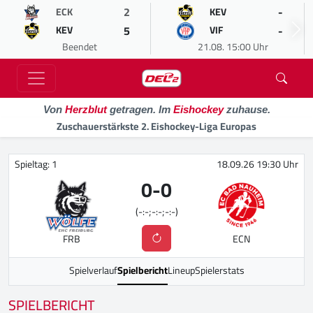
2
-
ECK
KEV
5
-
KEV
VIF
Beendet
21.08. 15:00 Uhr
Von
Herzblut
getragen. Im
Eishockey
zuhause.
Zuschauerstärkste 2. Eishockey-Liga Europas
Spieltag: 1
18.09.26 19:30 Uhr
0
-
0
(-:-;-:-;-:-)
FRB
ECN
Spielverlauf
Spielbericht
Lineup
Spielerstats
SPIELBERICHT