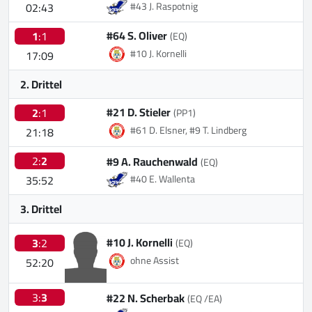
02:43
#43 J. Raspotnig
#64 S. Oliver
1
:1
(EQ)
#10 J. Kornelli
17:09
2. Drittel
#21 D. Stieler
2
:1
(PP1)
#61 D. Elsner, #9 T. Lindberg
21:18
2:
2
#9 A. Rauchenwald
(EQ)
35:52
#40 E. Wallenta
3. Drittel
#10 J. Kornelli
3
:2
(EQ)
ohne Assist
52:20
3:
3
#22 N. Scherbak
(EQ /EA)