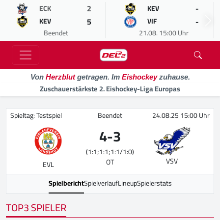
2
-
ECK
KEV
5
-
KEV
VIF
Beendet
21.08. 15:00 Uhr
Von
Herzblut
getragen. Im
Eishockey
zuhause.
Zuschauerstärkste 2. Eishockey-Liga Europas
Spieltag: Testspiel
Beendet
24.08.25 15:00 Uhr
4
-
3
(1:1;1:1;1:1/1:0)
VSV
OT
EVL
Spielbericht
Spielverlauf
Lineup
Spielerstats
TOP3 SPIELER