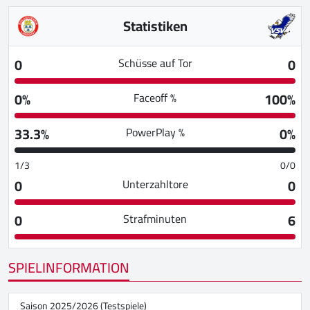
Statistiken
0
0
Schüsse auf Tor
0%
100%
Faceoff %
33.3%
0%
PowerPlay %
1/3
0/0
0
0
Unterzahltore
0
6
Strafminuten
SPIELINFORMATION
Saison 2025/2026 (Testspiele)