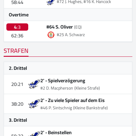
58:44
#72 J. Hughes, #16 K. Hancock
Overtime
#64 S. Oliver
4
:3
(EQ)
#25 A. Schwarz
62:36
STRAFEN
2. Drittel
2' -
Spielverzögerung
20:21
#2 D. Macpherson
(Kleine Strafe)
2' -
Zu viele Spieler auf dem Eis
38:20
#46 P. Sintschnig
(Kleine Bankstrafe)
3. Drittel
2' -
Beinstellen
59:32