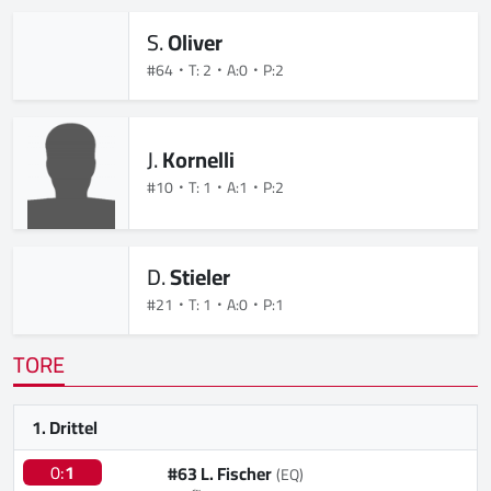
S.
Oliver
#64
T: 2
A:0
P:2
J.
Kornelli
#10
T: 1
A:1
P:2
D.
Stieler
#21
T: 1
A:0
P:1
TORE
1. Drittel
0:
1
#63 L. Fischer
(EQ)