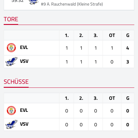
#9 A. Rauchenwald
(Kleine Strafe)
TORE
1.
2.
3.
OT
G
EVL
1
1
1
1
4
VSV
1
1
1
0
3
SCHÜSSE
1.
2.
3.
OT
G
EVL
0
0
0
0
0
VSV
0
0
0
0
0