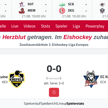
-
-
-
RVT
SCB
-
-
-
MEM
DEG
 Uhr
21.08. 19:00 Uhr
21.08. 19:30 Uhr
21.
elle
Live
Videos
Stats
Spieler
Liga
Powerplay
n
Herzblut
getragen. Im
Eishockey
zuha
Zuschauerstärkste 2. Eishockey-Liga Europas
0
-
0
guine
EC K
(-:-;-:-;-:-)
KEV
ECK
akt. Serie: 3-0
Spielverlauf
Spielbericht
Lineup
Spielerstats