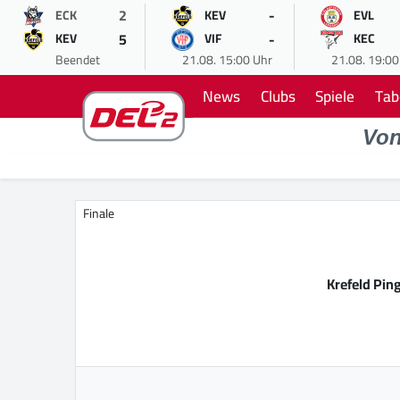
2
-
ECK
KEV
EVL
5
-
KEV
VIF
KEC
Beendet
21.08. 15:00 Uhr
21.08. 19:00
News
Clubs
Spiele
Tab
Vo
Finale
Krefeld Pin