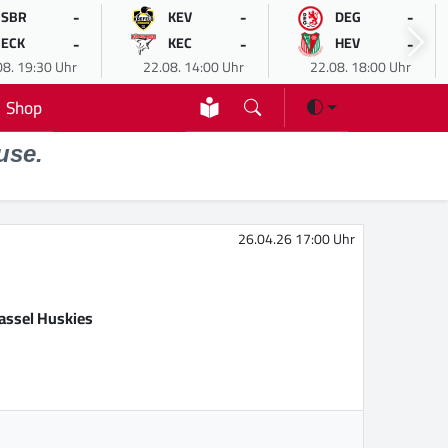
-
-
-
SBR
KEV
DEG
-
-
-
ECK
KEC
HEV
08. 19:30 Uhr
22.08. 14:00 Uhr
22.08. 18:00 Uhr
Shop
use.
26.04.26 17:00 Uhr
assel Huskies