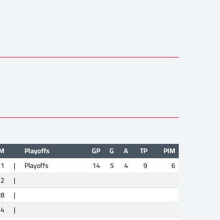
IM
Playoffs
GP
G
A
TP
PIM
31
|
Playoffs
14
5
4
9
6
32
|
8
|
4
|