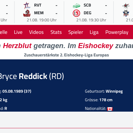
-
-
-
RVT
SCB
-
-
-
MEM
DEG
 Uhr
21.08. 19:00 Uhr
21.08. 19:30 Uhr
21.
elle
Live
Videos
Stats
Spieler
Liga
Powerplay
n
Herzblut
getragen. Im
Eishockey
zuha
Zuschauerstärkste 2. Eishockey-Liga Europas
Bryce
Reddick
(RD)
g:
05.08.1989 (37)
Geburtsort:
Winnipeg
2 kg
Grösse:
178 cm
nd:
R
Nationalität: