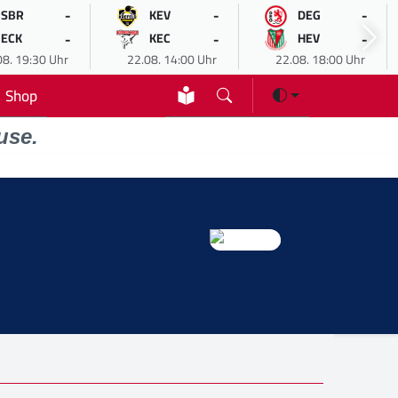
-
-
-
SBR
KEV
DEG
-
-
-
ECK
KEC
HEV
08. 19:30 Uhr
22.08. 14:00 Uhr
22.08. 18:00 Uhr
Shop
use.