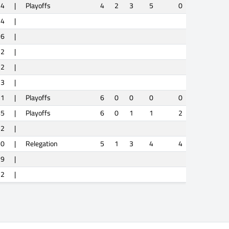
34
|
Playoffs
4
2
3
5
0
4
|
6
|
12
|
2
|
13
|
21
|
Playoffs
6
0
0
0
0
45
|
Playoffs
6
0
1
1
2
2
|
20
|
Relegation
5
1
3
4
4
29
|
12
|