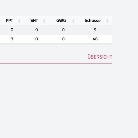
PPT
SHT
GWG
Schüsse
0
0
0
9
3
0
0
48
ÜBERSICHT