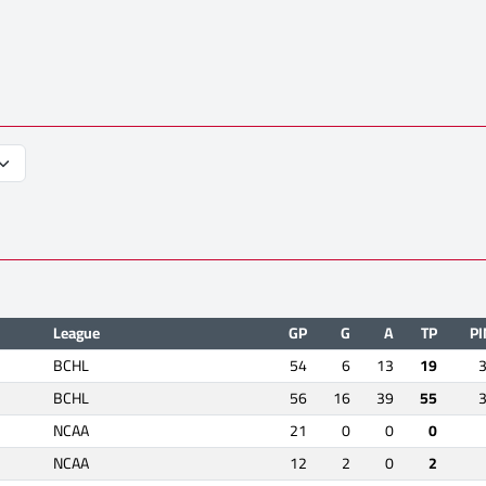
League
GP
G
A
TP
P
BCHL
54
6
13
19
BCHL
56
16
39
55
NCAA
21
0
0
0
NCAA
12
2
0
2