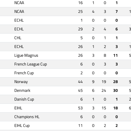
NCAA
16
1
0
1
NCAA
25
4
3
7
ECHL
1
0
0
0
ECHL
29
2
4
6
CHL
5
0
1
1
ECHL
26
1
2
3
Ligue Magnus
26
3
8
11
French League Cup
6
0
3
3
French Cup
2
0
0
0
Norway
44
9
19
28
Denmark
45
6
24
30
Danish Cup
6
1
0
1
EIHL
53
3
15
18
Champions HL
6
0
0
0
EIHL Cup
11
0
2
2