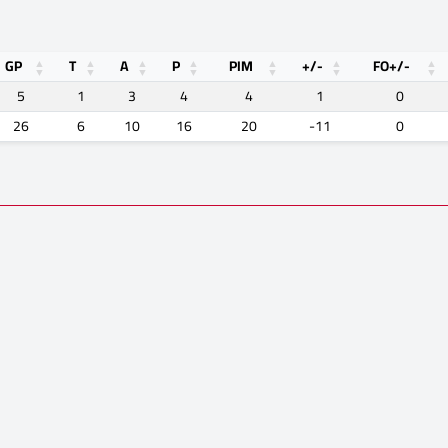
GP
T
A
P
PIM
+/-
FO+/-
5
1
3
4
4
1
0
26
6
10
16
20
-11
0