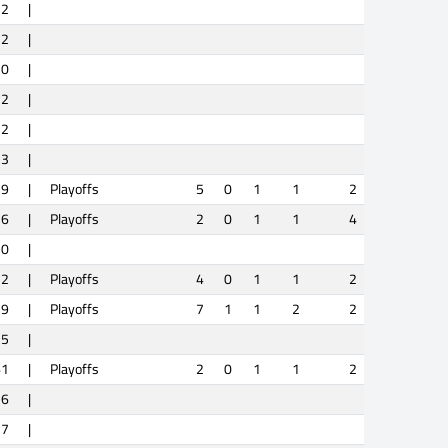
2
|
12
|
0
|
32
|
2
|
13
|
59
|
Playoffs
5
0
1
1
2
6
|
Playoffs
2
0
1
1
4
0
|
52
|
Playoffs
4
0
1
1
2
59
|
Playoffs
7
1
1
2
2
25
|
61
|
Playoffs
2
0
1
1
2
6
|
7
|