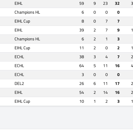
EIHL
59
9
23
32
Champions HL
6
0
0
0
EIHL Cup
8
0
7
7
EIHL
39
2
7
9
Champions HL
6
2
1
3
EIHL Cup
11
2
0
2
ECHL
38
3
4
7
ECHL
64
5
11
16
ECHL
3
0
0
0
DEL2
26
6
11
17
EIHL
54
2
14
16
EIHL Cup
10
1
2
3