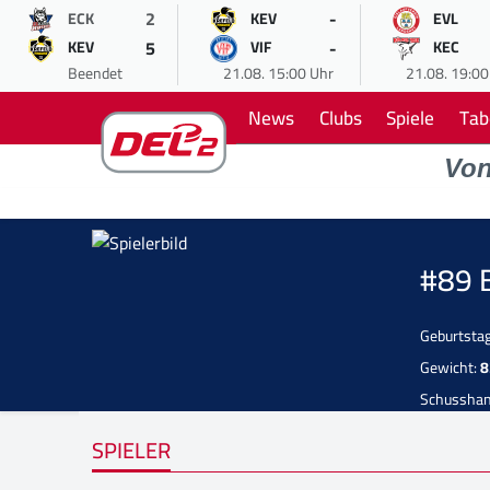
2
-
ECK
KEV
EVL
5
-
KEV
VIF
KEC
Beendet
21.08. 15:00 Uhr
21.08. 19:00
News
Clubs
Spiele
Tab
Vo
#89 
Geburtsta
Gewicht:
8
Schussha
SPIELER