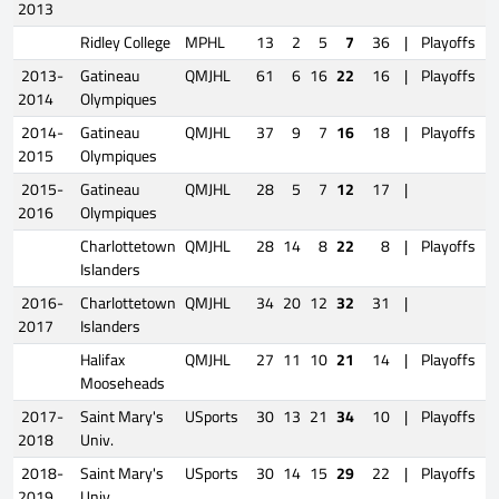
2013
Ridley College
MPHL
13
2
5
7
36
|
Playoffs
2013-
Gatineau
QMJHL
61
6
16
22
16
|
Playoffs
2014
Olympiques
2014-
Gatineau
QMJHL
37
9
7
16
18
|
Playoffs
1
2015
Olympiques
2015-
Gatineau
QMJHL
28
5
7
12
17
|
2016
Olympiques
Charlottetown
QMJHL
28
14
8
22
8
|
Playoffs
1
Islanders
2016-
Charlottetown
QMJHL
34
20
12
32
31
|
2017
Islanders
Halifax
QMJHL
27
11
10
21
14
|
Playoffs
Mooseheads
2017-
Saint Mary's
USports
30
13
21
34
10
|
Playoffs
2018
Univ.
2018-
Saint Mary's
USports
30
14
15
29
22
|
Playoffs
2019
Univ.