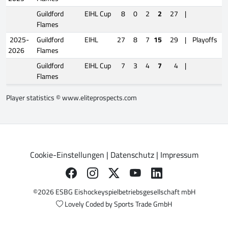
Guildford
EIHL Cup
8
0
2
2
27
|
Flames
2025-
Guildford
EIHL
27
8
7
15
29
|
Playoffs
2026
Flames
Guildford
EIHL Cup
7
3
4
7
4
|
Flames
Player statistics ©
www.eliteprospects.com
Cookie-Einstellungen
|
Datenschutz
|
Impressum
©2026 ESBG Eishockeyspielbetriebsgesellschaft mbH
Lovely Coded by
Sports Trade GmbH