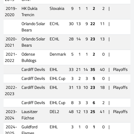
2019-
HK Dukla
Slovakia
9
1
1
2
2
|
2020
Trencin
Orlando Solar
ECHL
30
13
9
22
11
|
Bears
2020-
Orlando Solar
ECHL
28
14
9
23
13
|
2021
Bears
2021-
Odense
Denmark
5
1
1
2
0
|
2022
Bulldogs
Cardiff Devils
EIHL
33
21
14
35
40
|
Playoffs
Cardiff Devils
EIHL Cup
3
2
3
5
0
|
2022-
Cardiff Devils
EIHL
31
13
10
23
18
|
Playoffs
2023
Cardiff Devils
EIHL Cup
8
3
3
6
2
|
2023-
Lausitzer
DEL2
48
12
13
25
41
|
Playoffs
2024
Füchse
2024-
Guildford
EIHL
3
1
0
1
0
|
2025
Flames