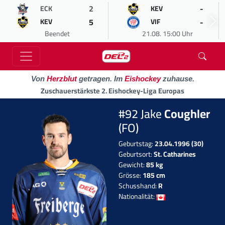
2
-
ECK
KEV
5
-
KEV
VIF
Beendet
21.08. 15:00 Uhr
Von
Herzblut
getragen. Im
Eishockey
zuhause.
Zuschauerstärkste 2. Eishockey-Liga Europas
#92 Jake
Coughler
(FO)
Geburtstag:
23.04.1996 (30)
Geburtsort:
St. Catharines
Gewicht:
85 kg
Grösse:
185 cm
Schusshand:
R
Nationalität: