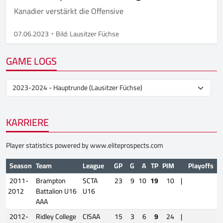
Kanadier verstärkt die Offensive
07.06.2023
Bild: Lausitzer Füchse
GAME LOGS
KARRIERE
Player statistics powered by
www.eliteprospects.com
Season
Team
League
GP
G
A
TP
PIM
Playoffs
G
2011-
Brampton
SCTA
23
9
10
19
10
|
2012
Battalion U16
U16
AAA
2012-
Ridley College
CISAA
15
3
6
9
24
|