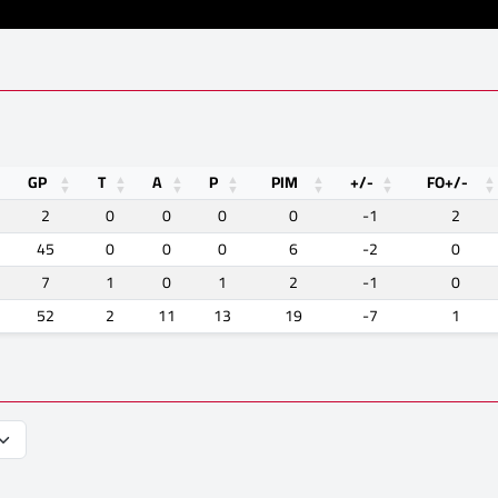
GP
T
A
P
PIM
+/-
FO+/-
2
0
0
0
0
-1
2
45
0
0
0
6
-2
0
7
1
0
1
2
-1
0
52
2
11
13
19
-7
1