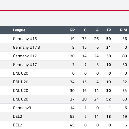
League
GP
G
A
TP
PIM
Germany U15
19
33
26
59
36
Germany U17 3
9
15
6
21
0
Germany U17
30
14
24
38
89
Germany U17
7
7
3
10
30
DNL U20
0
0
0
0
0
DNL U20
34
15
4
19
32
DNL U20
30
16
14
30
34
DNL U20
37
28
24
52
60
Germany3
14
1
0
1
6
DEL2
52
2
11
13
19
DEL2
45
0
0
0
6