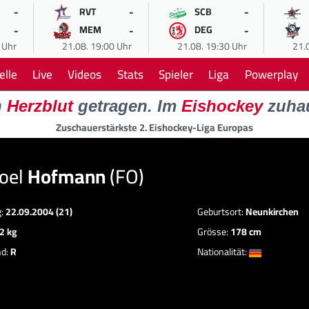
-
-
-
RVT
SCB
-
-
-
MEM
DEG
 Uhr
21.08. 19:00 Uhr
21.08. 19:30 Uhr
21.
elle
Live
Videos
Stats
Spieler
Liga
Powerplay
n
Herzblut
getragen. Im
Eishockey
zuha
Zuschauerstärkste 2. Eishockey-Liga Europas
Joel
Hofmann
(FO)
g:
22.09.2004 (21)
Geburtsort:
Neunkirchen
2 kg
Grösse:
178 cm
nd:
R
Nationalität: