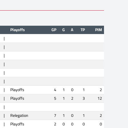
Playoffs
GP
G
A
TP
PIM
|
|
|
|
|
|
|
Playoffs
4
1
0
1
2
|
Playoffs
5
1
2
3
12
|
|
Relegation
7
1
0
1
2
|
Playoffs
2
0
0
0
0