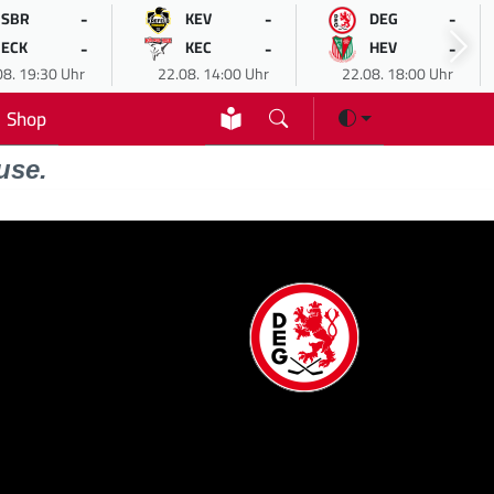
-
-
-
SBR
KEV
DEG
-
-
-
ECK
KEC
HEV
08. 19:30 Uhr
22.08. 14:00 Uhr
22.08. 18:00 Uhr
Shop
use.