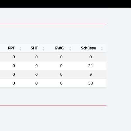
PPT
SHT
GWG
Schüsse
0
0
0
0
0
0
0
21
0
0
0
9
0
0
0
53