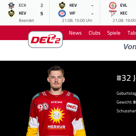
2
-
ECK
KEV
EVL
5
-
KEV
VIF
KEC
Beendet
21.08. 15:00 Uhr
21.08. 19:00
News
Clubs
Spiele
Tab
Vo
#32 
Geburtsta
Gewicht:
8
Schussha