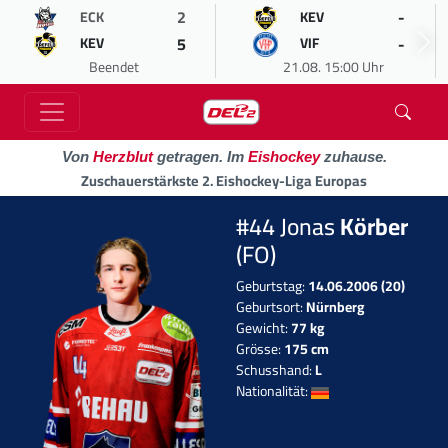
2
-
ECK
KEV
5
-
KEV
VIF
Beendet
21.08. 15:00 Uhr
Von
Herzblut
getragen. Im
Eishockey
zuhause.
Zuschauerstärkste 2. Eishockey-Liga Europas
#44 Jonas
Körber
(FO)
Geburtstag:
14.06.2006 (20)
Geburtsort:
Nürnberg
Gewicht:
77 kg
Grösse:
175 cm
Schusshand:
L
Nationalität: