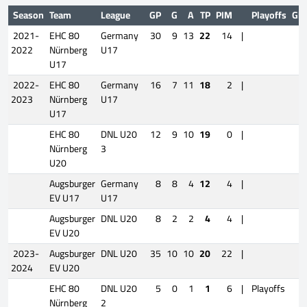
Season
Team
League
GP
G
A
TP
PIM
Playoffs
GP
2021-
EHC 80
Germany
30
9
13
22
14
|
2022
Nürnberg
U17
U17
2022-
EHC 80
Germany
16
7
11
18
2
|
2023
Nürnberg
U17
U17
EHC 80
DNL U20
12
9
10
19
0
|
Nürnberg
3
U20
Augsburger
Germany
8
8
4
12
4
|
EV U17
U17
Augsburger
DNL U20
8
2
2
4
4
|
EV U20
2023-
Augsburger
DNL U20
35
10
10
20
22
|
2024
EV U20
EHC 80
DNL U20
5
0
1
1
6
|
Playoffs
7
Nürnberg
2