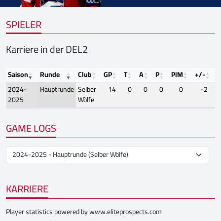
SPIELER
Karriere in der DEL2
Saison
Runde
Club
GP
T
A
P
PIM
+/-
F
2024-
Hauptrunde
Selber
14
0
0
0
0
-2
2025
Wölfe
GAME LOGS
KARRIERE
Player statistics powered by
www.eliteprospects.com