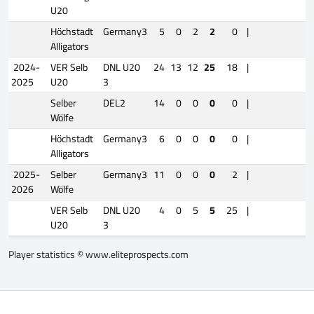
U20
Höchstadt
Germany3
5
0
2
2
0
|
Alligators
2024-
VER Selb
DNL U20
24
13
12
25
18
|
2025
U20
3
Selber
DEL2
14
0
0
0
0
|
Wölfe
Höchstadt
Germany3
6
0
0
0
0
|
Alligators
2025-
Selber
Germany3
11
0
0
0
2
|
2026
Wölfe
VER Selb
DNL U20
4
0
5
5
25
|
U20
3
Player statistics ©
www.eliteprospects.com