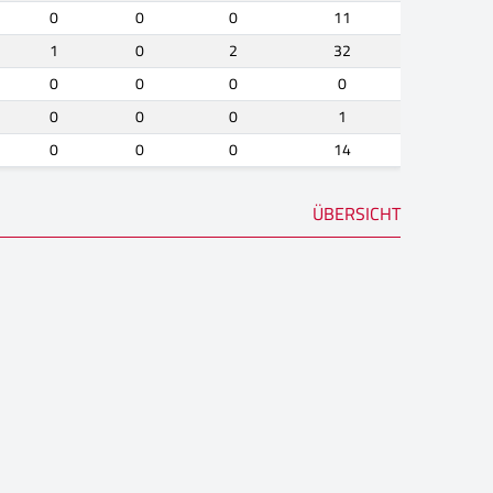
0
0
0
11
1
0
2
32
0
0
0
0
0
0
0
1
0
0
0
14
ÜBERSICHT