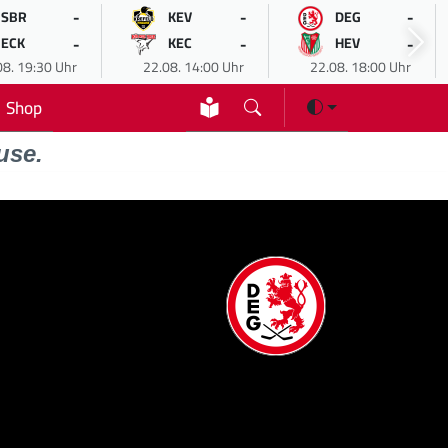
-
-
-
SBR
KEV
DEG
-
-
-
ECK
KEC
HEV
08. 19:30 Uhr
22.08. 14:00 Uhr
22.08. 18:00 Uhr
Shop
use.