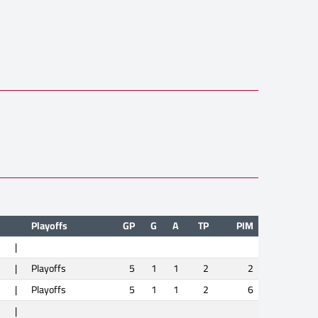
Playoffs
GP
G
A
TP
PIM
|
|
Playoffs
5
1
1
2
2
|
Playoffs
5
1
1
2
6
|