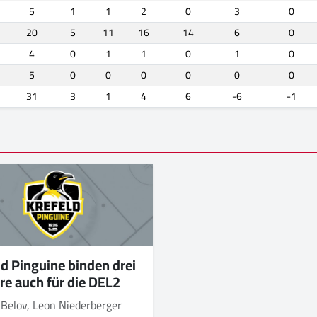
5
1
1
2
0
3
0
20
5
11
16
14
6
0
4
0
1
1
0
1
0
5
0
0
0
0
0
0
31
3
1
4
6
-6
-1
ld Pinguine binden drei
re auch für die DEL2
 Belov, Leon Niederberger