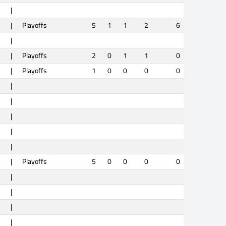
|
|
Playoffs
5
1
1
2
6
|
|
Playoffs
2
0
1
1
0
|
Playoffs
1
0
0
0
0
|
|
|
|
|
|
Playoffs
5
0
0
0
0
|
|
|
|