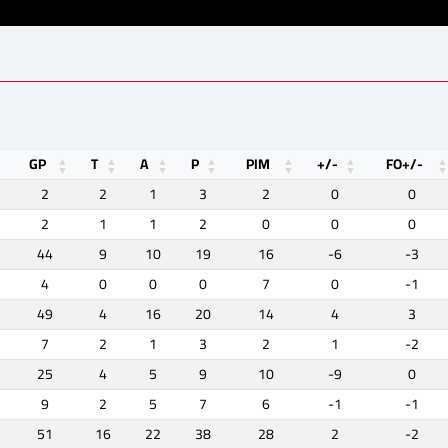
GP
T
A
P
PIM
+/-
FO+/-
2
2
1
3
2
0
0
2
1
1
2
0
0
0
44
9
10
19
16
-6
-3
4
0
0
0
7
0
-1
49
4
16
20
14
4
3
7
2
1
3
2
1
-2
25
4
5
9
10
-9
0
9
2
5
7
6
-1
-1
51
16
22
38
28
2
-2