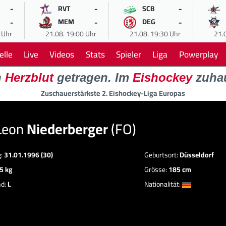
-
-
-
RVT
SCB
-
-
-
MEM
DEG
 Uhr
21.08. 19:00 Uhr
21.08. 19:30 Uhr
21.
elle
Live
Videos
Stats
Spieler
Liga
Powerplay
n
Herzblut
getragen. Im
Eishockey
zuha
Zuschauerstärkste 2. Eishockey-Liga Europas
Leon
Niederberger
(FO)
g:
31.01.1996 (30)
Geburtsort:
Düsseldorf
5 kg
Grösse:
185 cm
nd:
L
Nationalität: