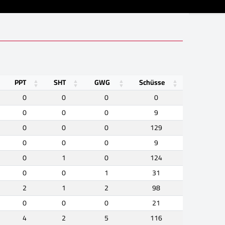
PPT
SHT
GWG
Schüsse
0
0
0
0
0
0
0
9
0
0
0
129
0
0
0
9
0
1
0
124
0
0
1
31
2
1
2
98
0
0
0
21
4
2
5
116