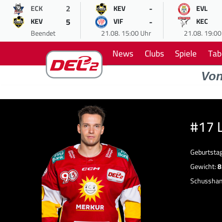
2
-
ECK
KEV
EVL
5
-
KEV
VIF
KEC
Beendet
21.08. 15:00 Uhr
21.08. 19:00
News
Clubs
Spiele
Tab
Vo
#17 
Geburtsta
Gewicht:
8
Schussha