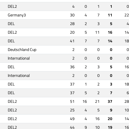
DEL2
4
0
1
1
0
Germany3
30
4
7
11
22
DEL
28
2
3
5
4
DEL2
20
5
11
16
14
DEL
41
7
7
14
18
Deutschland Cup
2
0
0
0
0
International
2
0
0
0
0
DEL
36
2
3
5
16
International
2
0
0
0
0
DEL
37
1
2
3
18
DEL
37
5
2
7
6
DEL2
51
16
21
37
28
DEL2
25
4
5
9
10
DEL2
49
4
16
20
14
DEL2
44
9
10
19
16