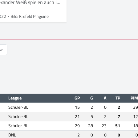
exander Weiß spielen auch in
2 für Krefeld
022
Bild: Krefeld Pinguine
League
GP
G
A
TP
PIM
Schüler-BL
15
2
0
2
39
Schüler-BL
21
5
2
7
12
Schüler-BL
29
28
23
51
18
DNL
2
0
0
0
0