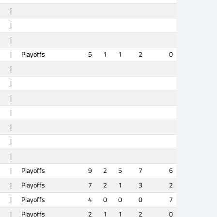
|
|
|
|
Playoffs
5
1
1
2
0
|
|
|
|
|
|
|
|
Playoffs
9
2
5
7
6
|
Playoffs
7
2
1
3
2
|
Playoffs
4
0
0
0
7
|
Playoffs
2
1
1
2
0