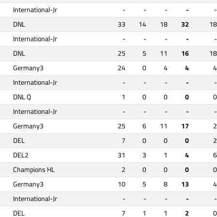
International-Jr
-
-
-
-
-
DNL
33
14
18
32
18
International-Jr
-
-
-
-
-
DNL
25
5
11
16
18
Germany3
24
0
4
4
4
International-Jr
-
-
-
-
-
DNL Q
1
0
0
0
0
International-Jr
-
-
-
-
-
Germany3
25
6
11
17
2
DEL
7
0
0
0
2
DEL2
31
3
1
4
6
Champions HL
2
0
0
0
0
Germany3
10
5
8
13
4
International-Jr
-
-
-
-
-
DEL
7
1
1
2
0