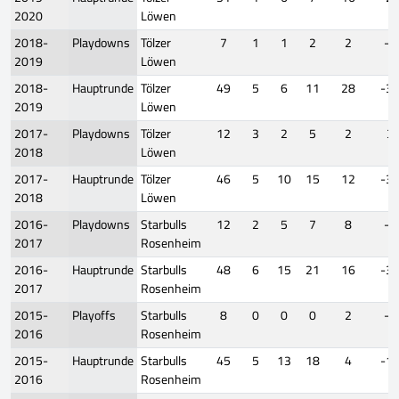
2020
Löwen
2018-
Playdowns
Tölzer
7
1
1
2
2
-1
2019
Löwen
2018-
Hauptrunde
Tölzer
49
5
6
11
28
-3
2019
Löwen
2017-
Playdowns
Tölzer
12
3
2
5
2
3
2018
Löwen
2017-
Hauptrunde
Tölzer
46
5
10
15
12
-3
2018
Löwen
2016-
Playdowns
Starbulls
12
2
5
7
8
-2
2017
Rosenheim
2016-
Hauptrunde
Starbulls
48
6
15
21
16
-3
2017
Rosenheim
2015-
Playoffs
Starbulls
8
0
0
0
2
-9
2016
Rosenheim
2015-
Hauptrunde
Starbulls
45
5
13
18
4
-1
2016
Rosenheim