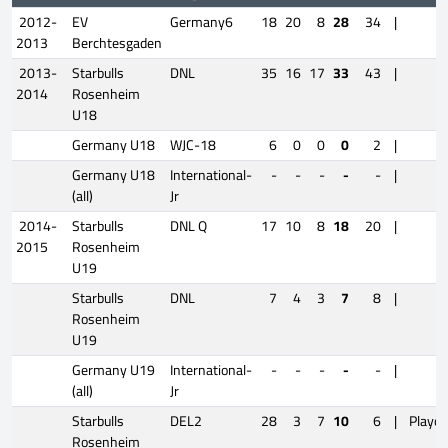
2012-
EV
Germany6
18
20
8
28
34
|
2013
Berchtesgaden
2013-
Starbulls
DNL
35
16
17
33
43
|
2014
Rosenheim
U18
Germany U18
WJC-18
6
0
0
0
2
|
Germany U18
International-
-
-
-
-
-
|
(all)
Jr
2014-
Starbulls
DNL Q
17
10
8
18
20
|
2015
Rosenheim
U19
Starbulls
DNL
7
4
3
7
8
|
Rosenheim
U19
Germany U19
International-
-
-
-
-
-
|
(all)
Jr
Starbulls
DEL2
28
3
7
10
6
|
Playof
Rosenheim