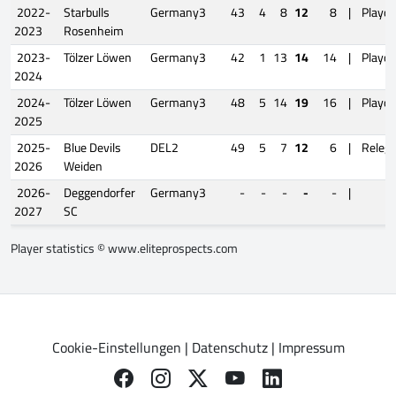
2022-
Starbulls
Germany3
43
4
8
12
8
|
Playof
2023
Rosenheim
2023-
Tölzer Löwen
Germany3
42
1
13
14
14
|
Playof
2024
2024-
Tölzer Löwen
Germany3
48
5
14
19
16
|
Playof
2025
2025-
Blue Devils
DEL2
49
5
7
12
6
|
Relega
2026
Weiden
2026-
Deggendorfer
Germany3
-
-
-
-
-
|
2027
SC
Player statistics ©
www.eliteprospects.com
Cookie-Einstellungen
|
Datenschutz
|
Impressum