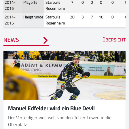
2014-
Playoffs
Starbulls
7
0
0
0
0
0
2015
Rosenheim
2014-
Hauptrunde
Starbulls
28
3
7
10
8
0
2015
Rosenheim
NEWS
ÜBERSICHT
Manuel Edfelder wird ein Blue Devil
Der Verteidiger wechselt von den Tölzer Löwen in die
Oberpfalz