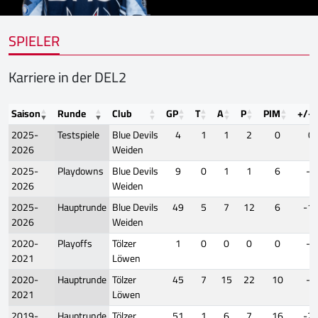
SPIELER
Karriere in der DEL2
Saison
Runde
Club
GP
T
A
P
PIM
+/-
2025-
Testspiele
Blue Devils
4
1
1
2
0
0
2026
Weiden
2025-
Playdowns
Blue Devils
9
0
1
1
6
-2
2026
Weiden
2025-
Hauptrunde
Blue Devils
49
5
7
12
6
-1
2026
Weiden
2020-
Playoffs
Tölzer
1
0
0
0
0
-1
2021
Löwen
2020-
Hauptrunde
Tölzer
45
7
15
22
10
-7
2021
Löwen
2019-
Hauptrunde
Tölzer
51
1
6
7
16
-2