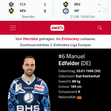
2
-
ECK
KEV
5
-
KEV
VIF
Beendet
21.08. 15:00 Uhr
Von
Herzblut
getragen. Im
Eishockey
zuhause.
Zuschauerstärkste 2. Eishockey-Liga Europas
#6 Manuel
Edfelder
(DE)
Geburtstag:
20.01.1996 (30)
Geburtsort:
Bad Reichenhall
Gewicht:
88 kg
Grösse:
189 cm
Schusshand:
R
Nationalität: