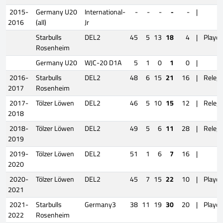
2015-
Germany U20
International-
-
-
-
-
-
|
2016
(all)
Jr
Starbulls
DEL2
45
5
13
18
4
|
Playof
Rosenheim
Germany U20
WJC-20 D1A
5
1
0
1
0
|
2016-
Starbulls
DEL2
48
6
15
21
16
|
Relega
2017
Rosenheim
2017-
Tölzer Löwen
DEL2
46
5
10
15
12
|
Relega
2018
2018-
Tölzer Löwen
DEL2
49
5
6
11
28
|
Relega
2019
2019-
Tölzer Löwen
DEL2
51
1
6
7
16
|
2020
2020-
Tölzer Löwen
DEL2
45
7
15
22
10
|
Playof
2021
2021-
Starbulls
Germany3
38
11
19
30
20
|
Playof
2022
Rosenheim