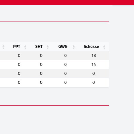
PPT
SHT
GWG
Schüsse
0
0
0
13
0
0
0
14
0
0
0
0
0
0
0
0