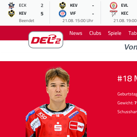
2
-
ECK
KEV
EVL
5
-
KEV
VIF
KEC
Beendet
21.08. 15:00 Uhr
21.08. 19:00
News
Clubs
Spiele
Tab
Vo
#18 
Geburtsta
Gewicht:
7
Schusshan