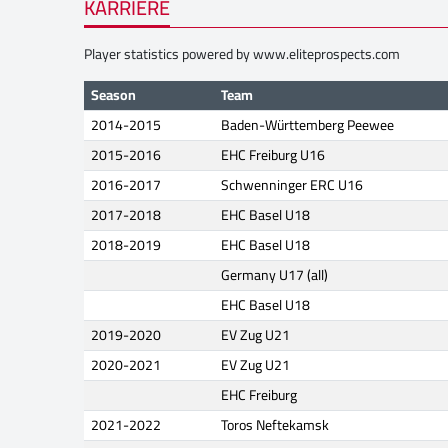
KARRIERE
Player statistics powered by
www.eliteprospects.com
Season
Team
2014-2015
Baden-Württemberg Peewee
2015-2016
EHC Freiburg U16
2016-2017
Schwenninger ERC U16
2017-2018
EHC Basel U18
2018-2019
EHC Basel U18
Germany U17 (all)
EHC Basel U18
2019-2020
EV Zug U21
2020-2021
EV Zug U21
EHC Freiburg
2021-2022
Toros Neftekamsk