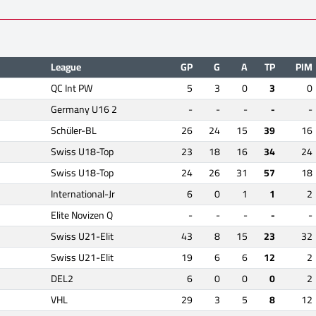
League
GP
G
A
TP
PIM
QC Int PW
5
3
0
3
0
Germany U16 2
-
-
-
-
-
Schüler-BL
26
24
15
39
16
Swiss U18-Top
23
18
16
34
24
Swiss U18-Top
24
26
31
57
18
International-Jr
6
0
1
1
2
Elite Novizen Q
-
-
-
-
-
Swiss U21-Elit
43
8
15
23
32
Swiss U21-Elit
19
6
6
12
2
DEL2
6
0
0
0
2
VHL
29
3
5
8
12