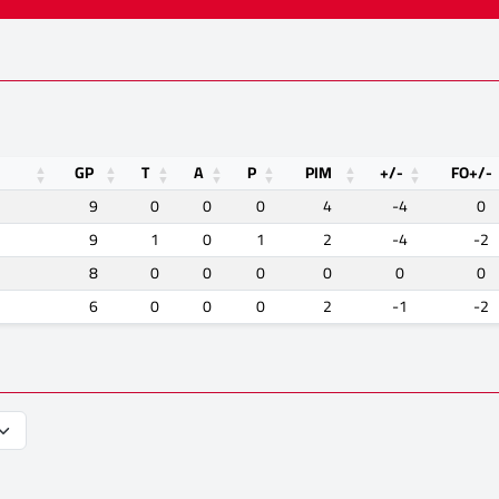
GP
T
A
P
PIM
+/-
FO+/-
9
0
0
0
4
-4
0
9
1
0
1
2
-4
-2
8
0
0
0
0
0
0
6
0
0
0
2
-1
-2