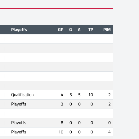
Playoffs
GP
G
A
TP
PIM
|
|
|
|
|
|
|
Qualification
4
5
5
10
2
|
Playoffs
3
0
0
0
2
|
|
Playoffs
8
0
0
0
0
|
Playoffs
10
0
0
0
4