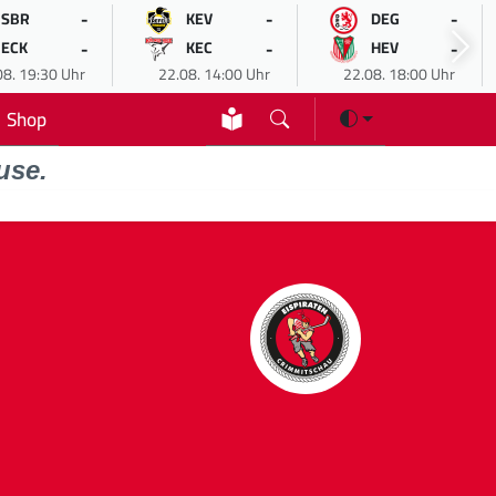
-
-
-
SBR
KEV
DEG
-
-
-
ECK
KEC
HEV
08. 19:30 Uhr
22.08. 14:00 Uhr
22.08. 18:00 Uhr
Shop
use.