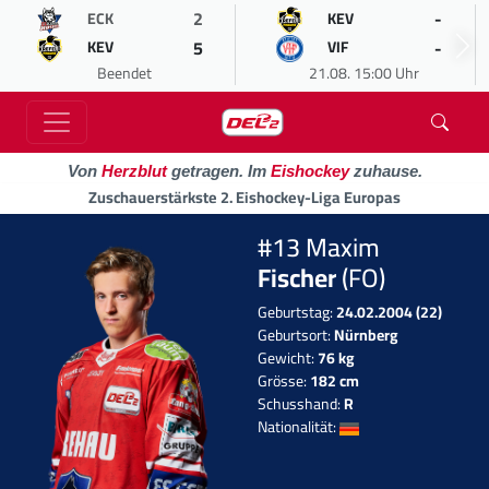
2
-
ECK
KEV
5
-
KEV
VIF
Beendet
21.08. 15:00 Uhr
Von
Herzblut
getragen. Im
Eishockey
zuhause.
Zuschauerstärkste 2. Eishockey-Liga Europas
#13 Maxim
Fischer
(FO)
Geburtstag:
24.02.2004 (22)
Geburtsort:
Nürnberg
Gewicht:
76 kg
Grösse:
182 cm
Schusshand:
R
Nationalität: