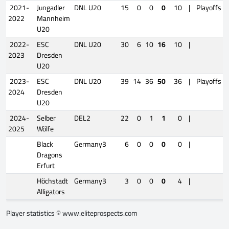
2021-
Jungadler
DNL U20
15
0
0
0
10
|
Playoffs
2022
Mannheim
U20
2022-
ESC
DNL U20
30
6
10
16
10
|
2023
Dresden
U20
2023-
ESC
DNL U20
39
14
36
50
36
|
Playoffs
2024
Dresden
U20
2024-
Selber
DEL2
22
0
1
1
0
|
2025
Wölfe
Black
Germany3
6
0
0
0
0
|
Dragons
Erfurt
Höchstadt
Germany3
3
0
0
0
4
|
Alligators
Player statistics ©
www.eliteprospects.com