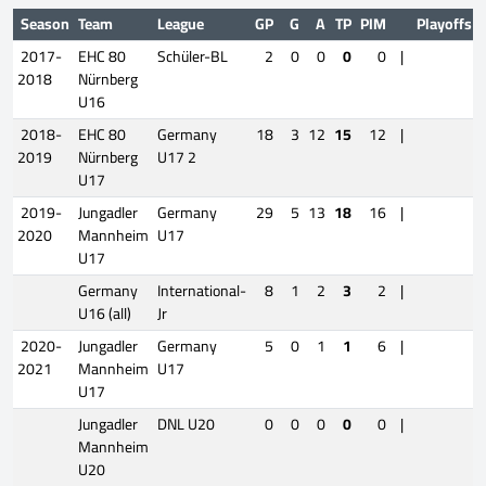
Season
Team
League
GP
G
A
TP
PIM
Playoffs
2017-
EHC 80
Schüler-BL
2
0
0
0
0
|
2018
Nürnberg
U16
2018-
EHC 80
Germany
18
3
12
15
12
|
2019
Nürnberg
U17 2
U17
2019-
Jungadler
Germany
29
5
13
18
16
|
2020
Mannheim
U17
U17
Germany
International-
8
1
2
3
2
|
U16 (all)
Jr
2020-
Jungadler
Germany
5
0
1
1
6
|
2021
Mannheim
U17
U17
Jungadler
DNL U20
0
0
0
0
0
|
Mannheim
U20