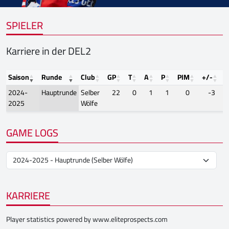
SPIELER
Karriere in der DEL2
Saison
Runde
Club
GP
T
A
P
PIM
+/-
F
2024-
Hauptrunde
Selber
22
0
1
1
0
-3
2025
Wölfe
GAME LOGS
KARRIERE
Player statistics powered by
www.eliteprospects.com