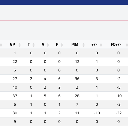
GP
T
A
P
PIM
+/-
FO+/-
1
0
0
0
0
0
0
22
0
0
0
12
1
0
5
0
0
0
0
0
0
27
2
4
6
36
3
-2
10
0
2
2
2
1
-5
37
1
5
6
28
1
-10
6
1
0
1
7
0
-2
30
1
1
2
11
-10
-22
9
0
0
0
0
0
0