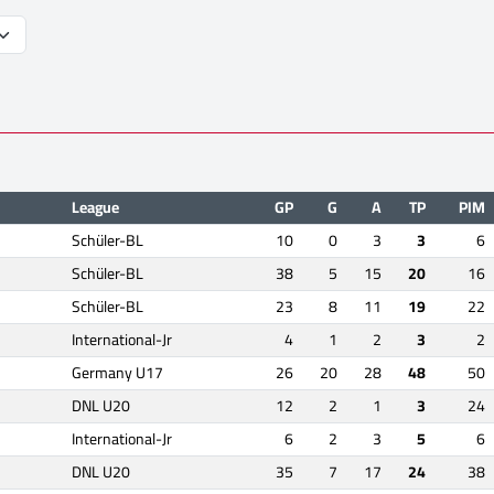
League
GP
G
A
TP
PIM
Schüler-BL
10
0
3
3
6
Schüler-BL
38
5
15
20
16
Schüler-BL
23
8
11
19
22
International-Jr
4
1
2
3
2
Germany U17
26
20
28
48
50
DNL U20
12
2
1
3
24
International-Jr
6
2
3
5
6
DNL U20
35
7
17
24
38