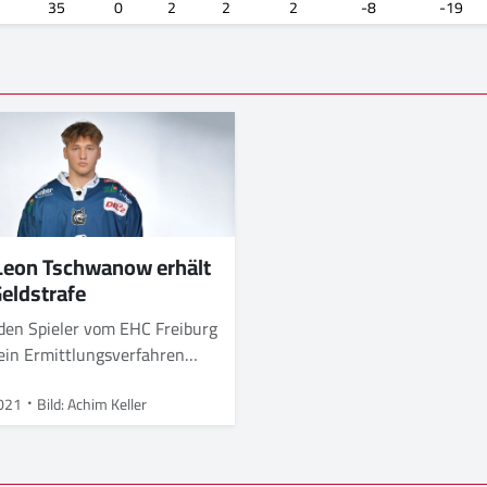
35
0
2
2
2
-8
-19
Leon Tschwanow erhält
Geldstrafe
den Spieler vom EHC Freiburg
ein Ermittlungsverfahren
itet
021
Bild: Achim Keller