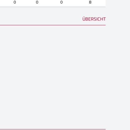
0
0
0
8
ÜBERSICHT