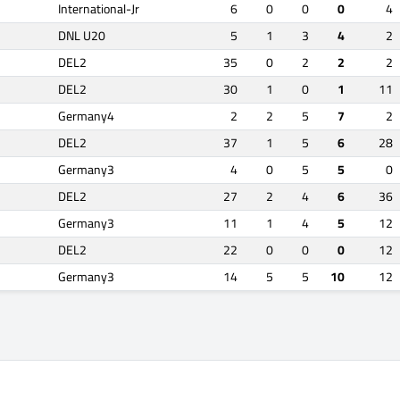
International-Jr
6
0
0
0
4
DNL U20
5
1
3
4
2
DEL2
35
0
2
2
2
DEL2
30
1
0
1
11
Germany4
2
2
5
7
2
DEL2
37
1
5
6
28
Germany3
4
0
5
5
0
DEL2
27
2
4
6
36
Germany3
11
1
4
5
12
DEL2
22
0
0
0
12
Germany3
14
5
5
10
12