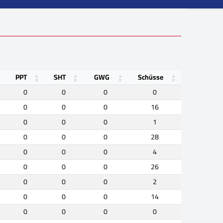
PPT
SHT
GWG
Schüsse
0
0
0
0
0
0
0
16
0
0
0
1
0
0
0
28
0
0
0
4
0
0
0
26
0
0
0
2
0
0
0
14
0
0
0
0