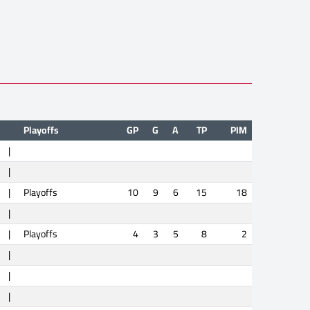
Playoffs
GP
G
A
TP
PIM
|
|
|
Playoffs
10
9
6
15
18
|
|
Playoffs
4
3
5
8
2
|
|
|