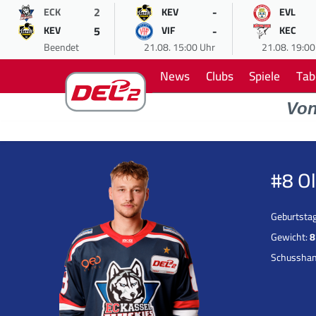
2
-
ECK
KEV
EVL
5
-
KEV
VIF
KEC
Beendet
21.08. 15:00 Uhr
21.08. 19:00
News
Clubs
Spiele
Tab
Vo
#8 O
Geburtsta
Gewicht:
8
Schussha