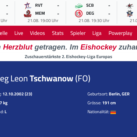
-
-
-
RVT
SCB
-
-
-
MEM
DEG
 Uhr
21.08. 19:00 Uhr
21.08. 19:30 Uhr
21.
elle
Live
Videos
Stats
Spieler
Liga
Powerplay
n
Herzblut
getragen. Im
Eishockey
zuha
Zuschauerstärkste 2. Eishockey-Liga Europas
leg Leon
Tschwanow
(FO)
g:
12.10.2002 (23)
Geburtsort:
Berlin, GER
7 kg
Grösse:
191 cm
nd:
L
Nationalität: