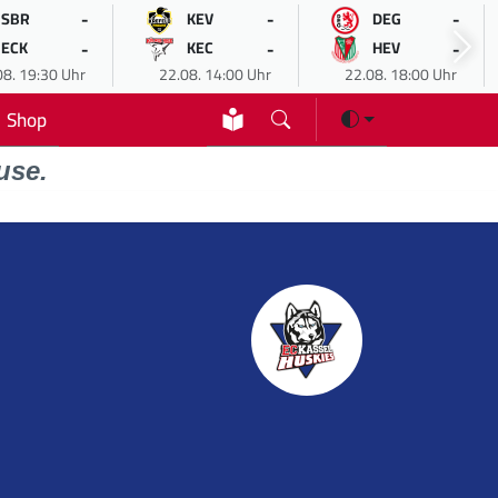
-
-
-
SBR
KEV
DEG
-
-
-
ECK
KEC
HEV
08. 19:30 Uhr
22.08. 14:00 Uhr
22.08. 18:00 Uhr
Shop
use.