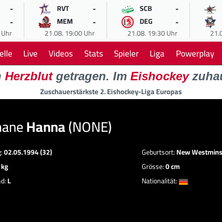
-
-
-
RVT
SCB
-
-
-
MEM
DEG
 Uhr
21.08. 19:00 Uhr
21.08. 19:30 Uhr
21.
elle
Live
Videos
Stats
Spieler
Liga
Powerplay
n
Herzblut
getragen. Im
Eishockey
zuha
Zuschauerstärkste 2. Eishockey-Liga Europas
hane
Hanna
(NONE)
g:
02.05.1994 (32)
Geburtsort:
New Westmins
 kg
Grösse:
0 cm
nd:
L
Nationalität: