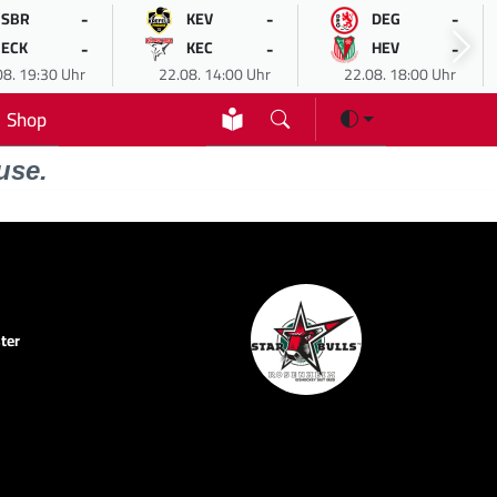
-
-
-
SBR
KEV
DEG
-
-
-
ECK
KEC
HEV
08. 19:30 Uhr
22.08. 14:00 Uhr
22.08. 18:00 Uhr
Shop
use.
ter