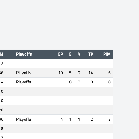
IM
Playoffs
GP
G
A
TP
PIM
12
|
36
|
Playoffs
19
5
9
14
6
4
|
Playoffs
1
0
0
0
0
0
|
0
|
20
|
36
|
Playoffs
4
1
1
2
2
18
|
17
|