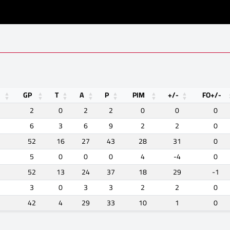
GP
T
A
P
PIM
+/-
FO+/-
2
0
2
2
0
0
0
6
3
6
9
2
2
0
52
16
27
43
28
31
0
5
0
0
0
4
-4
0
52
13
24
37
18
29
-1
3
0
3
3
2
2
0
42
4
29
33
10
1
0