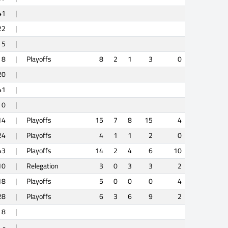
41
|
22
|
5
|
8
|
Playoffs
8
2
1
3
0
20
|
41
|
0
|
14
|
Playoffs
15
7
8
15
4
24
|
Playoffs
4
1
1
2
0
43
|
Playoffs
14
2
4
6
10
10
|
Relegation
3
0
3
3
2
18
|
Playoffs
5
0
0
0
4
28
|
Playoffs
6
3
6
9
2
8
|
-
|