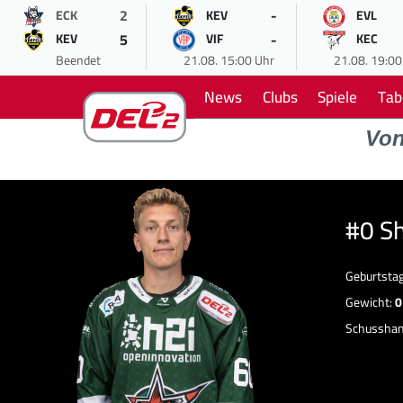
2
-
ECK
KEV
EVL
5
-
KEV
VIF
KEC
Beendet
21.08. 15:00 Uhr
21.08. 19:00
News
Clubs
Spiele
Tab
Vo
#0 S
Geburtsta
Gewicht:
0
Schussha