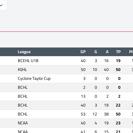
League
GP
G
A
TP
P
BCEHL U18
40
3
16
19
KIJHL
50
10
40
50
Cyclone Taylor Cup
3
0
0
0
BCHL
2
0
0
0
BCHL
13
0
2
2
BCHL
40
3
19
22
BCHL
53
12
38
50
NCAA
40
4
19
23
NCAA
41
6
15
21