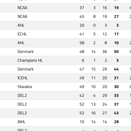
NCAA
37
3
16
19
NCAA
45
8
19
27
AHL
20
0
3
3
ECHL
41
5
12
17
AHL
58
2
8
10
Denmark
48
14
36
50
Champions HL
6
1
2
3
Denmark
47
15
29
44
ICEHL
49
11
20
31
Slovakia
49
10
20
30
DEL2
42
4
29
33
DEL2
52
13
24
37
DEL2
52
16
27
43
AIHL
10
14
14
28
DEL2
-
-
-
-