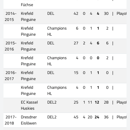
Füchse
2014-
Krefeld
DEL
42
0
4
4
30
|
Playoff
2015
Pinguine
Krefeld
Champions
6
0
1
1
2
|
Pinguine
HL
2015-
Krefeld
DEL
27
2
4
6
6
|
2016
Pinguine
Krefeld
Champions
4
0
0
0
2
|
Pinguine
HL
2016-
Krefeld
DEL
15
0
1
1
0
|
2017
Pinguine
Krefeld
Champions
4
0
1
1
0
|
Pinguine
HL
EC Kassel
DEL2
25
1
11
12
28
|
Playoff
Huskies
2017-
Dresdner
DEL2
45
4
20
24
36
|
Playoff
2018
Eislöwen