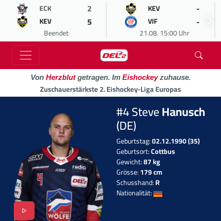
2
-
ECK
KEV
5
-
KEV
VIF
Beendet
21.08. 15:00 Uhr
Von
Herzblut
getragen. Im
Eishockey
zuhause.
Zuschauerstärkste 2. Eishockey-Liga Europas
#4 Steve
Hanusch
(DE)
Geburtstag:
02.12.1990 (35)
Geburtsort:
Cottbus
Gewicht:
87 kg
Grösse:
179 cm
Schusshand:
R
Nationalität: