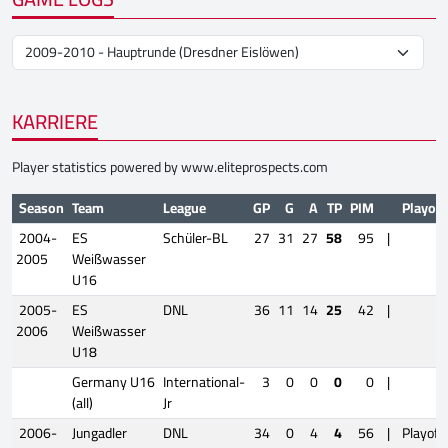
KARRIERE
Player statistics powered by
www.eliteprospects.com
Season
Team
League
GP
G
A
TP
PIM
Playoff
2004-
ES
Schüler-BL
27
31
27
58
95
|
2005
Weißwasser
U16
2005-
ES
DNL
36
11
14
25
42
|
2006
Weißwasser
U18
Germany U16
International-
3
0
0
0
0
|
(all)
Jr
2006-
Jungadler
DNL
34
0
4
4
56
|
Playoff