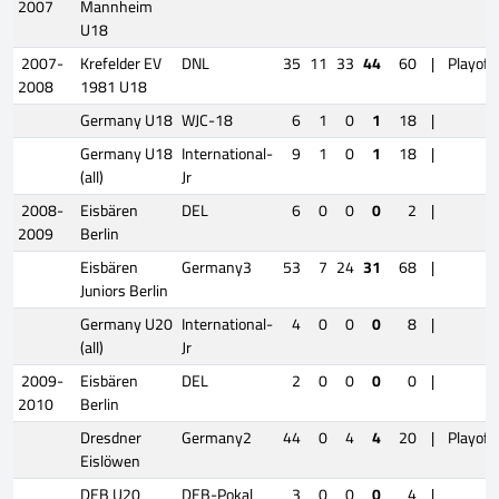
2007
Mannheim
U18
2007-
Krefelder EV
DNL
35
11
33
44
60
|
Playoff
2008
1981 U18
Germany U18
WJC-18
6
1
0
1
18
|
Germany U18
International-
9
1
0
1
18
|
(all)
Jr
2008-
Eisbären
DEL
6
0
0
0
2
|
2009
Berlin
Eisbären
Germany3
53
7
24
31
68
|
Juniors Berlin
Germany U20
International-
4
0
0
0
8
|
(all)
Jr
2009-
Eisbären
DEL
2
0
0
0
0
|
2010
Berlin
Dresdner
Germany2
44
0
4
4
20
|
Playoff
Eislöwen
DEB U20
DEB-Pokal
3
0
0
0
4
|