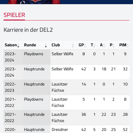
SPIELER
Karriere in der DEL2
Saison
Runde
Club
GP
T
A
P
PIM
2023-
Playdowns
Selber Wölfe
8
0
1
1
9
2024
2023-
Hauptrunde
Selber Wölfe
42
3
18
21
32
2024
2022-
Hauptrunde
Lausitzer
14
1
0
1
10
2023
Füchse
2021-
Playdowns
Lausitzer
5
1
1
2
8
2022
Füchse
2021-
Hauptrunde
Lausitzer
36
1
22
23
28
2022
Füchse
2020-
Hauptrunde
Dresdner
42
5
20
25
52