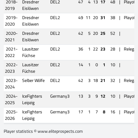
2018-
Dresdner
DEL2
47
4
13
17
48
|
Playoff
2019
Eislöwen
2019-
Dresdner
DEL2
49
11
20
31
38
|
Playoff
2020
Eislöwen
2020-
Dresdner
DEL2
42
5
20
25
52
|
2021
Eislöwen
2021-
Lausitzer
DEL2
36
1
22
23
28
|
Relegat
2022
Füchse
2022-
Lausitzer
DEL2
14
1
0
1
10
|
2023
Füchse
2023-
Selber Wölfe
DEL2
42
3
18
21
32
|
Relegat
2024
2024-
IceFighters
Germany3
13
3
9
12
10
|
Playoff
2025
Leipzig
2025-
IceFighters
Germany3
17
1
7
8
16
|
Playoff
2026
Leipzig
Player statistics ©
www.eliteprospects.com