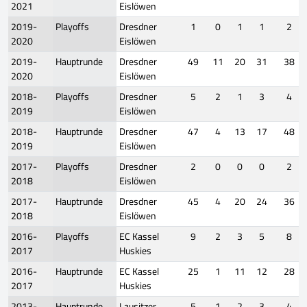
2021
Eislöwen
2019-
Playoffs
Dresdner
1
0
1
1
2
2020
Eislöwen
2019-
Hauptrunde
Dresdner
49
11
20
31
38
2020
Eislöwen
2018-
Playoffs
Dresdner
5
2
1
3
4
2019
Eislöwen
2018-
Hauptrunde
Dresdner
47
4
13
17
48
2019
Eislöwen
2017-
Playoffs
Dresdner
2
0
0
0
2
2018
Eislöwen
2017-
Hauptrunde
Dresdner
45
4
20
24
36
2018
Eislöwen
2016-
Playoffs
EC Kassel
9
2
3
5
8
2017
Huskies
2016-
Hauptrunde
EC Kassel
25
1
11
12
28
2017
Huskies
2013-
Hauptrunde
Lausitzer
5
1
2
3
4