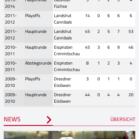
2014
Füchse
2011-
Playoffs
Landshut
14
0
6
6
6
2012
Cannibals
2011-
Hauptrunde
Landshut
45
2
5
7
53
2012
Cannibals
2010-
Hauptrunde
Eispiraten
45
3
6
9
46
2011
Crimmitschau
2010-
Abstiegsrunde
Eispiraten
8
1
2
3
4
2011
Crimmitschau
2009-
Playoffs
Dresdner
3
0
1
1
0
2010
Eislöwen
2009-
Hauptrunde
Dresdner
44
0
4
4
20
2010
Eislöwen
NEWS
ÜBERSICHT