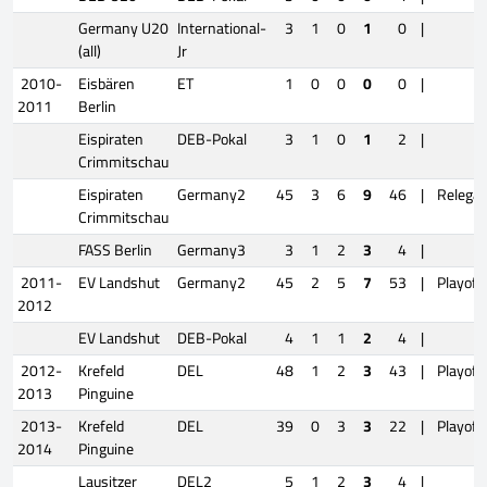
Germany U20
International-
3
1
0
1
0
|
(all)
Jr
2010-
Eisbären
ET
1
0
0
0
0
|
2011
Berlin
Eispiraten
DEB-Pokal
3
1
0
1
2
|
Crimmitschau
Eispiraten
Germany2
45
3
6
9
46
|
Relegat
Crimmitschau
FASS Berlin
Germany3
3
1
2
3
4
|
2011-
EV Landshut
Germany2
45
2
5
7
53
|
Playoff
2012
EV Landshut
DEB-Pokal
4
1
1
2
4
|
2012-
Krefeld
DEL
48
1
2
3
43
|
Playoff
2013
Pinguine
2013-
Krefeld
DEL
39
0
3
3
22
|
Playoff
2014
Pinguine
Lausitzer
DEL2
5
1
2
3
4
|