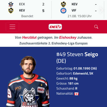
2
-
ECK
KEV
5
-
KEV
VIF
Beendet
21.08. 15:00 Uhr
Von
Herzblut
getragen. Im
Eishockey
zuhause.
Zuschauerstärkste 2. Eishockey-Liga Europas
#49 Steven
Seigo
(DE)
Geburtstag:
01.08.1990 (36)
Geburtsort:
Edenwold, SK
Gewicht:
88 kg
Grösse:
181 cm
Schusshand:
R
Nationalität: