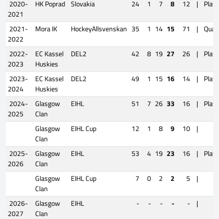
2020-
HK Poprad
Slovakia
24
1
7
8
12
|
Playo
2021
2021-
Mora IK
HockeyAllsvenskan
35
1
14
15
71
|
Quali
2022
2022-
EC Kassel
DEL2
42
8
19
27
26
|
Playo
2023
Huskies
2023-
EC Kassel
DEL2
49
1
15
16
14
|
Playo
2024
Huskies
2024-
Glasgow
EIHL
51
7
26
33
16
|
Playo
2025
Clan
Glasgow
EIHL Cup
12
1
8
9
10
|
Clan
2025-
Glasgow
EIHL
53
4
19
23
16
|
Playo
2026
Clan
Glasgow
EIHL Cup
7
0
2
2
5
|
Clan
2026-
Glasgow
EIHL
-
-
-
-
-
|
2027
Clan