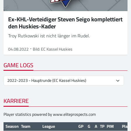
Ex-KHL-Verteidiger Steven Seigo komplettiert
den Huskies-Kader
Troy Rutkowski ist nicht länger im Rudel.
04.08.2022
Bild: EC Kassel Huskies
GAME LOGS
KARRIERE
Player statistics powered by
www.eliteprospects.com
Season
Team
League
GP
G
A
TP
PIM
Play