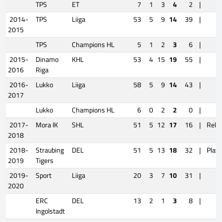
TPS
ET
7
1
3
4
2
|
2014-
TPS
Liiga
53
5
9
14
39
|
2015
TPS
Champions HL
5
1
2
3
6
|
2015-
Dinamo
KHL
53
4
15
19
55
|
2016
Riga
2016-
Lukko
Liiga
58
5
9
14
43
|
2017
Lukko
Champions HL
6
0
2
2
0
|
2017-
Mora IK
SHL
51
5
12
17
16
|
Rele
2018
2018-
Straubing
DEL
51
5
13
18
32
|
Playo
2019
Tigers
2019-
Sport
Liiga
20
3
7
10
31
|
2020
ERC
DEL
13
2
1
3
8
|
Ingolstadt