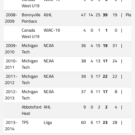
West U19
2008-
Bonnyville
AJHL
47
14
25
39
19
|
Playo
2009
Pontiacs
Canada
WJAC-19
4
0
1
1
0
|
West U19
2009-
Michigan
NCAA
36
4
15
19
31
|
2010
Tech
2010-
Michigan
NCAA
38
4
13
17
24
|
2011
Tech
2011-
Michigan
NCAA
39
5
17
22
22
|
2012
Tech
2012-
Michigan
NCAA
37
6
11
17
8
|
2013
Tech
Abbotsford
AHL
9
0
2
2
4
|
Heat
2013-
TPS
Liiga
60
6
17
23
28
|
2014