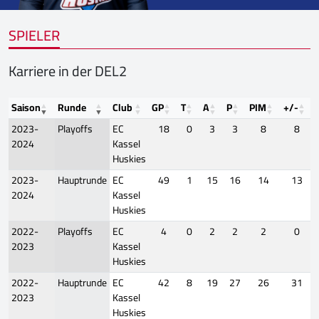
SPIELER
Karriere in der DEL2
Saison
Runde
Club
GP
T
A
P
PIM
+/-
2023-
Playoffs
EC
18
0
3
3
8
8
2024
Kassel
Huskies
2023-
Hauptrunde
EC
49
1
15
16
14
13
2024
Kassel
Huskies
2022-
Playoffs
EC
4
0
2
2
2
0
2023
Kassel
Huskies
2022-
Hauptrunde
EC
42
8
19
27
26
31
2023
Kassel
Huskies