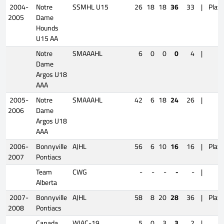
2004-
Notre
SSMHL U15
26
18
18
36
33
|
Playo
2005
Dame
Hounds
U15 AA
Notre
SMAAAHL
6
0
0
0
4
|
Dame
Argos U18
AAA
2005-
Notre
SMAAAHL
42
6
18
24
26
|
2006
Dame
Argos U18
AAA
2006-
Bonnyville
AJHL
56
6
10
16
16
|
Playo
2007
Pontiacs
Team
CWG
-
-
-
-
-
|
Alberta
2007-
Bonnyville
AJHL
58
8
20
28
36
|
Playo
2008
Pontiacs
Canada
WJAC-19
5
0
3
3
2
|