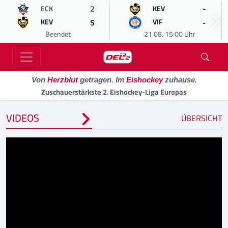
2
-
ECK
KEV
5
-
KEV
VIF
Beendet
21.08. 15:00 Uhr
Von
Herzblut
getragen. Im
Eishockey
zuhause.
Zuschauerstärkste 2. Eishockey-Liga Europas
VIDEOS
ÜBERSICHT