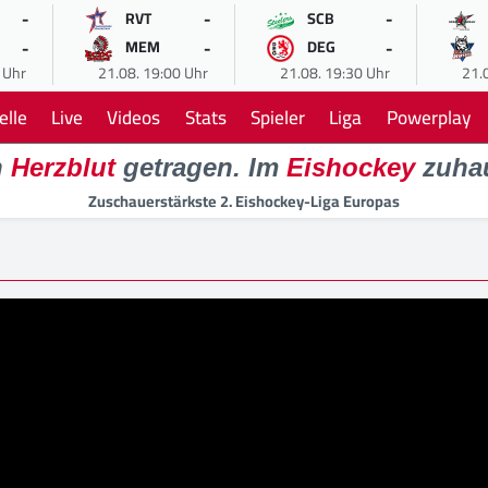
-
-
-
RVT
SCB
-
-
-
MEM
DEG
 Uhr
21.08. 19:00 Uhr
21.08. 19:30 Uhr
21.
elle
Live
Videos
Stats
Spieler
Liga
Powerplay
n
Herzblut
getragen. Im
Eishockey
zuha
Zuschauerstärkste 2. Eishockey-Liga Europas