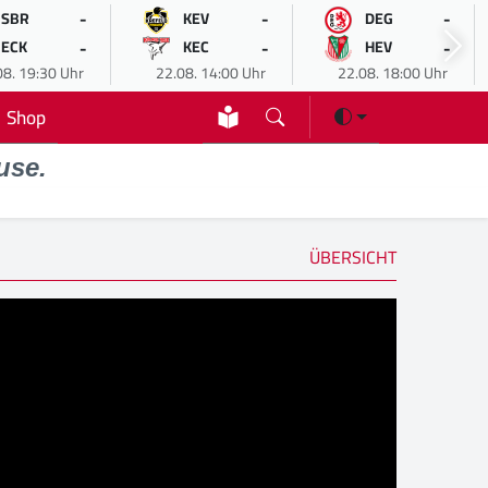
-
-
-
SBR
KEV
DEG
-
-
-
ECK
KEC
HEV
08. 19:30 Uhr
22.08. 14:00 Uhr
22.08. 18:00 Uhr
Shop
use.
ÜBERSICHT