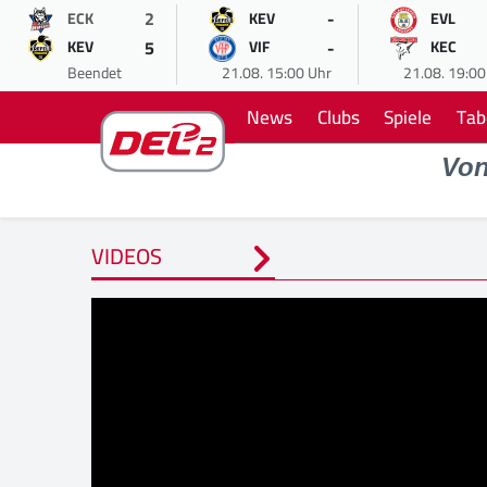
2
-
ECK
KEV
EVL
5
-
KEV
VIF
KEC
Beendet
21.08. 15:00 Uhr
21.08. 19:00
News
Clubs
Spiele
Tab
Vo
VIDEOS