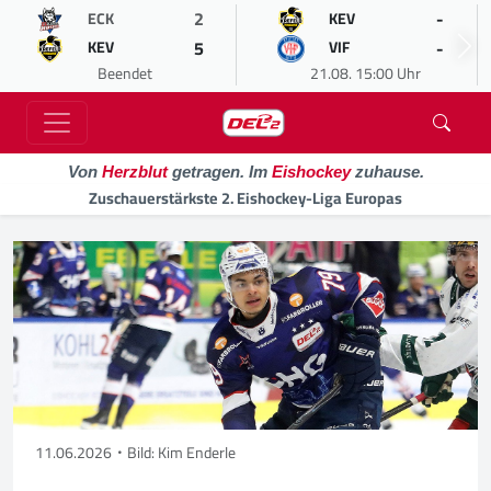
2
-
ECK
KEV
5
-
KEV
VIF
Beendet
21.08. 15:00 Uhr
Von
Herzblut
getragen. Im
Eishockey
zuhause.
Zuschauerstärkste 2. Eishockey-Liga Europas
11.06.2026
Bild: Kim Enderle