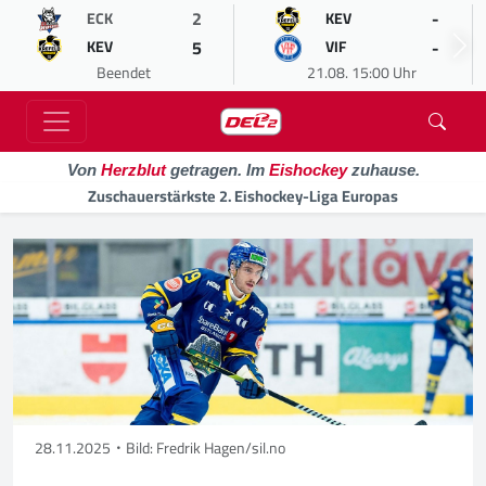
2
-
ECK
KEV
5
-
KEV
VIF
Beendet
21.08. 15:00 Uhr
Von
Herzblut
getragen. Im
Eishockey
zuhause.
Zuschauerstärkste 2. Eishockey-Liga Europas
28.11.2025
Bild: Fredrik Hagen/sil.no