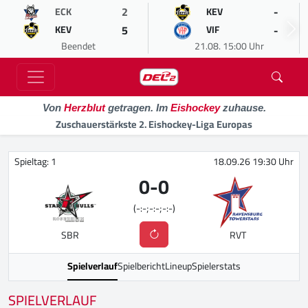
2
-
ECK
KEV
5
-
KEV
VIF
Beendet
21.08. 15:00 Uhr
Von
Herzblut
getragen. Im
Eishockey
zuhause.
Zuschauerstärkste 2. Eishockey-Liga Europas
Spieltag: 1
18.09.26 19:30 Uhr
0
-
0
(-:-;-:-;-:-)
SBR
RVT
Spielverlauf
Spielbericht
Lineup
Spielerstats
SPIELVERLAUF