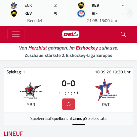
2
-
ECK
KEV
5
-
KEV
VIF
Beendet
21.08. 15:00 Uhr
Von
Herzblut
getragen. Im
Eishockey
zuhause.
Zuschauerstärkste 2. Eishockey-Liga Europas
Spieltag: 1
18.09.26 19:30 Uhr
0
-
0
(-:-;-:-;-:-)
SBR
RVT
Spielverlauf
Spielbericht
Lineup
Spielerstats
LINEUP