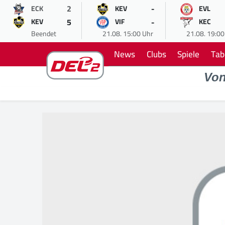
2
-
ECK
KEV
EVL
5
-
KEV
VIF
KEC
Beendet
21.08. 15:00 Uhr
21.08. 19:00
News
Clubs
Spiele
Tab
Vo