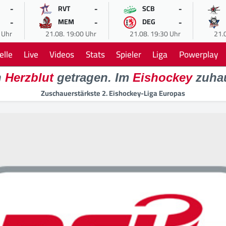
-
-
-
RVT
SCB
-
-
-
MEM
DEG
 Uhr
21.08. 19:00 Uhr
21.08. 19:30 Uhr
21.
elle
Live
Videos
Stats
Spieler
Liga
Powerplay
n
Herzblut
getragen. Im
Eishockey
zuha
Zuschauerstärkste 2. Eishockey-Liga Europas