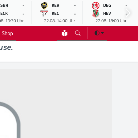
-
-
-
SBR
KEV
DEG
-
-
-
ECK
KEC
HEV
08. 19:30 Uhr
22.08. 14:00 Uhr
22.08. 18:00 Uhr
Shop
use.