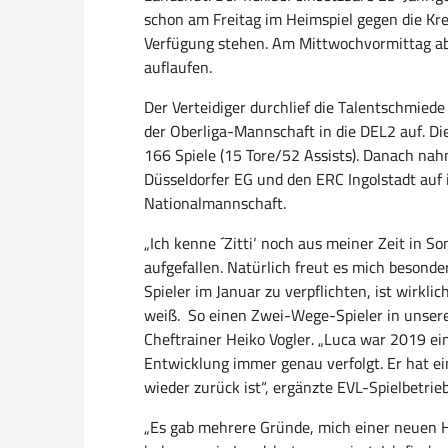
schon am Freitag im Heimspiel gegen die Kre
Verfügung stehen. Am Mittwochvormittag abs
auflaufen.
Der Verteidiger durchlief die Talentschmie
der Oberliga-Mannschaft in die DEL2 auf. Die
166 Spiele (15 Tore/52 Assists). Danach n
Düsseldorfer EG und den ERC Ingolstadt auf 
Nationalmannschaft.
„Ich kenne ´Zitti‘ noch aus meiner Zeit in S
aufgefallen. Natürlich freut es mich besonde
Spieler im Januar zu verpflichten, ist wirkli
weiß. So einen Zwei-Wege-Spieler in unserer
Cheftrainer Heiko Vogler. „Luca war 2019 ei
Entwicklung immer genau verfolgt. Er hat ei
wieder zurück ist“, ergänzte EVL-Spielbetr
„Es gab mehrere Gründe, mich einer neuen He