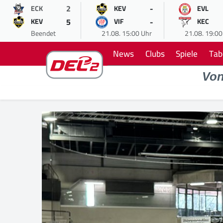
2
-
ECK
KEV
EVL
5
-
KEV
VIF
KEC
Beendet
21.08. 15:00 Uhr
21.08. 19:00
News
Clubs
Spiele
Tab
Vo