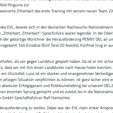
feld Pinguine zur
olvierte Zitterbart das erste Training mit seinem neuen Team. 
de des EVL, bewies sich in den deutschen Nachwuchs-Nationalman
 „Zitterbart, Zitterbart“-Sprechchöre waren legendär. In der Oberl
ahm der gebürtige Münchner die Herausforderung PENNY DEL an u
insgesamt 140 Einsätze (fünf Tore/20 Assists). Fünfmal trug er au
onthofen, als wir gegen Landshut gespielt haben. Da ist er mir sch
rs, dass wir mit ihm einen Landshuter nach Hause holen konnten. D
ch ein Glücksfall. Luca ist ein starker und unangenehmer Verteidige
 jetzigen Situation verpflichten zu können, ist ganz sicher eine 
n absoluter Erfolgsgarant und Publikumsliebling bei unserem DEL
nen enormen Sprung gemacht und es zuletzt bis in die Nationalman
ieb-GmbH-Geschäftsführer Ralf Hantschke.
rausforderung zu stellen. Dabei war der EVL mein erster Ansprech