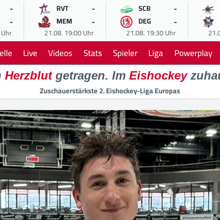
-
-
-
RVT
SCB
-
-
-
MEM
DEG
 Uhr
21.08. 19:00 Uhr
21.08. 19:30 Uhr
21.
elle
Live
Videos
Stats
Spieler
Liga
Powerplay
n
Herzblut
getragen. Im
Eishockey
zuha
Zuschauerstärkste 2. Eishockey-Liga Europas