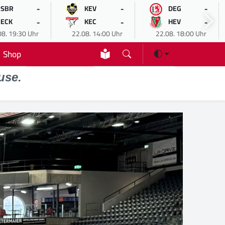
-
-
-
SBR
KEV
DEG
-
-
-
ECK
KEC
HEV
08. 19:30 Uhr
22.08. 14:00 Uhr
22.08. 18:00 Uhr
Shop
use.