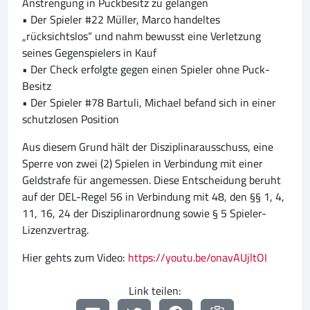
Anstrengung in Puckbesitz zu gelangen
• Der Spieler #22 Müller, Marco handeltes
„rücksichtslos“ und nahm bewusst eine Verletzung
seines Gegenspielers in Kauf
• Der Check erfolgte gegen einen Spieler ohne Puck-
Besitz
• Der Spieler #78 Bartuli, Michael befand sich in einer
schutzlosen Position
Aus diesem Grund hält der Disziplinarausschuss, eine
Sperre von zwei (2) Spielen in Verbindung mit einer
Geldstrafe für angemessen. Diese Entscheidung beruht
auf der DEL-Regel 56 in Verbindung mit 48, den §§ 1, 4,
11, 16, 24 der Disziplinarordnung sowie § 5 Spieler-
Lizenzvertrag.
Hier gehts zum Video:
https://youtu.be/onavAUjltOI
Link teilen: